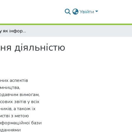
Увійти
Аналіз балансу як інформаційної бази управління діяльністю підприємств
ня діяльністю
них аспектів
ємництва,
нодавчим вимогам,
вих звітів у всіх
иків, а також їх
стві з метою
інформаційної бази
авданнями