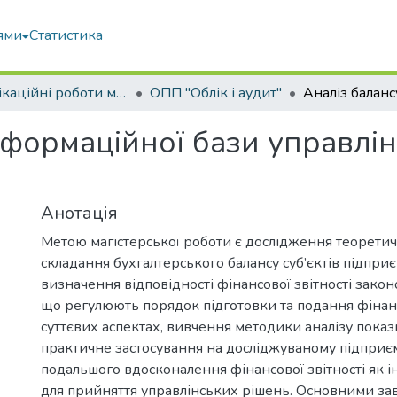
ями
Статистика
Кваліфікаційні роботи магістрів
ОПП "Облік і аудит"
нформаційної бази управлін
Анотація
Метою магістерської роботи є дослідження теоретич
складання бухгалтерського балансу суб’єктів підпри
визначення відповідності фінансової звітності зако
що регулюють порядок підготовки та подання фінансо
суттєвих аспектах, вивчення методики аналізу показн
практичне застосування на досліджуваному підприєм
подальшого вдосконалення фінансової звітності як 
для прийняття управлінських рішень. Основними з