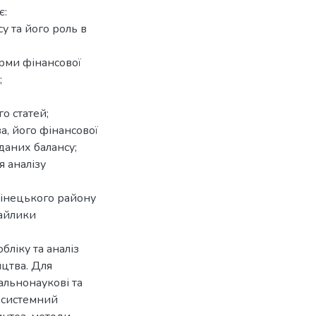
є:
 та його роль в
орми фінансової
;
о статей;
а, його фінансової
 даних балансу;
 аналізу
лінецького району
хайлики
ліку та аналіз
ицтва. Для
альнонаукові та
і системний