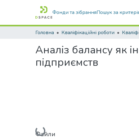
Фонди та зібрання
Пошук за критері
Головна
Кваліфікаційні роботи
Аналіз балансу як і
підприємств
Файли