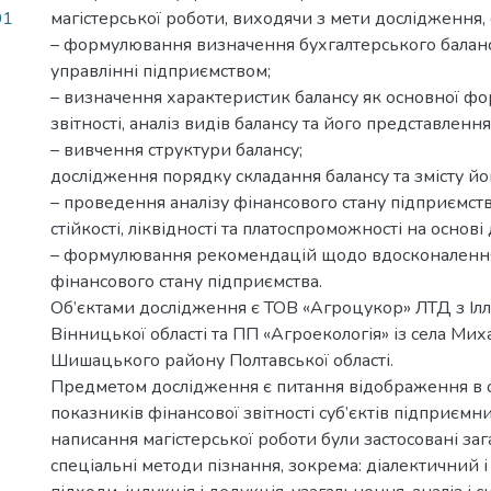
01
магістерської роботи, виходячи з мети дослідження, 
– формулювання визначення бухгалтерського балансу
управлінні підприємством;
– визначення характеристик балансу як основної ф
звітності, аналіз видів балансу та його представлення
– вивчення структури балансу;
дослідження порядку складання балансу та змісту йог
– проведення аналізу фінансового стану підприємств
стійкості, ліквідності та платоспроможності на основі
– формулювання рекомендацій щодо вдосконалення
фінансового стану підприємства.
Об’єктами дослідження є ТОВ «Агроцукор» ЛТД з Іл
Вінницької області та ПП «Агроекологія» із села Ми
Шишацького району Полтавської області.
Предметом дослідження є питання відображення в об
показників фінансової звітності суб’єктів підприємн
написання магістерської роботи були застосовані заг
спеціальні методи пізнання, зокрема: діалектичний 