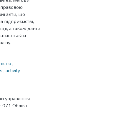
синтез, методи
а правовою
ні акти, що
а підприємстві,
ії, а також дані з
мативні акти
лізу.
ьністю
,
es
,
activity
зи управління
: 071 Облік і