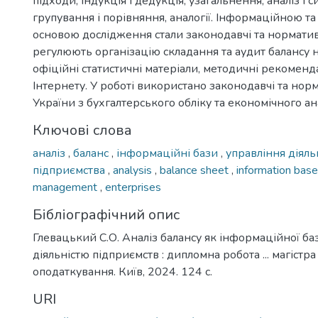
підходи, індукція і дедукція, узагальнення, аналіз і 
групування і порівняння, аналогії. Інформаційною т
основою дослідження стали законодавчі та норматив
регулюють організацію складання та аудит балансу н
офіційні статистичні матеріали, методичні рекомендац
Інтернету. У роботі використано законодавчі та нор
України з бухгалтерського обліку та економічного ана
Ключові слова
аналіз
,
баланс
,
інформаційні бази
,
управління діял
підприємства
,
analysis
,
balance sheet
,
information bas
management
,
enterprises
Бібліографічний опис
Глевацький С.О. Аналіз балансу як інформаційної ба
діяльністю підприємств : дипломна робота ... магістра 
оподаткування. Київ, 2024. 124 с.
URI