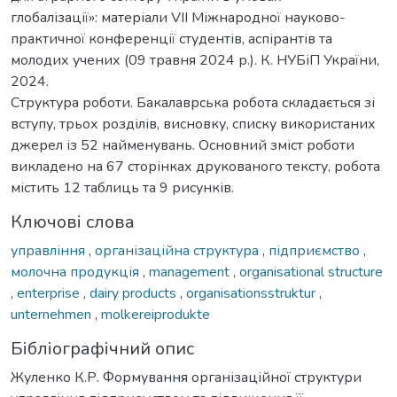
глобалізації»: матеріали VIІ Міжнародної науково-
практичної конференції студентів, аспірантів та
молодих учених (09 травня 2024 р.). К. НУБіП України,
2024.
Структура роботи. Бакалаврська робота складається зі
вступу, трьох розділів, висновку, списку використаних
джерел із 52 найменувань. Основний зміст роботи
викладено на 67 сторінках друкованого тексту, робота
містить 12 таблиць та 9 рисунків.
Ключові слова
управління
,
організаційна структура
,
підприємство
,
молочна продукція
,
management
,
organisational structure
,
enterprise
,
dairy products
,
organisationsstruktur
,
unternehmen
,
molkereiprodukte
Бібліографічний опис
Жуленко К.Р. Формування організаційної структури