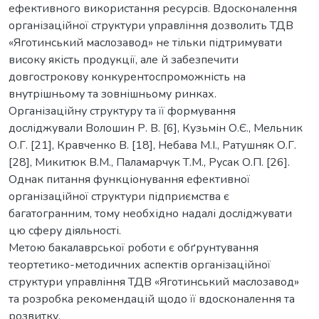
ефективного використання ресурсів. Вдосконалення
організаційної структури управління дозволить ТДВ
«Яготинський маслозавод» не тільки підтримувати
високу якість продукції, але й забезпечити
довгострокову конкурентоспроможність на
внутрішньому та зовнішньому ринках.
Організаційну структуру та її формування
досліджували Волошин Р. В. [6], Кузьмін О.Є., Мельник
О.Г. [21], Кравченко В. [18], Небава М.І., Ратушняк О.Г.
[28], Микитюк В.М., Паламарчук Т.М., Русак О.П. [26].
Однак питання функціонування ефективної
організаційної структури підприємства є
багатогранним, тому необхідно надалі досліджувати
цю сферу діяльності.
Метою бакалаврської роботи є обґрунтування
теортетико-методичних аспектів організаційної
структури управління ТДВ «Яготинський маслозавод»
та розробка рекомендацій щодо її вдосконалення та
розвитку.