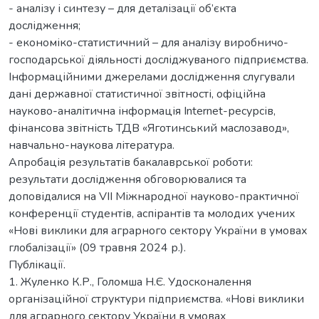
- аналізу і синтезу – для деталізації об’єкта
дослідження;
- економіко-статистичний – для аналізу виробничо-
господарської діяльності досліджуваного підприємства.
Інформаційними джерелами дослідження слугували
дані державної статистичної звітності, офіційна
науково-аналітична інформація Internet-ресурсів,
фінансова звітність ТДВ «Яготинський маслозавод»,
навчально-наукова література.
Апробація результатів бакалаврської роботи:
результати дослідження обговорювалися та
доповідалися на VIІ Міжнародної науково-практичної
конференції студентів, аспірантів та молодих учених
«Нові виклики для аграрного сектору України в умовах
глобалізації» (09 травня 2024 р.).
Публікації.
1. Жуленко К.Р., Голомша Н.Є. Удосконалення
організаційної структури підприємства. «Нові виклики
для аграрного сектору України в умовах