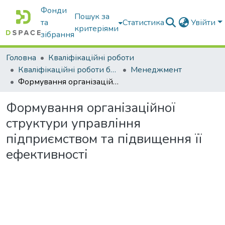
Фонди
Пошук за
та
Статистика
Увійти
критеріями
зібрання
Головна
Кваліфікаційні роботи
Кваліфікаційні роботи бакалаврів
Менеджмент
Формування організаційної структури управління підприємством та підвищення її ефективності
Формування організаційної
структури управління
підприємством та підвищення її
ефективності