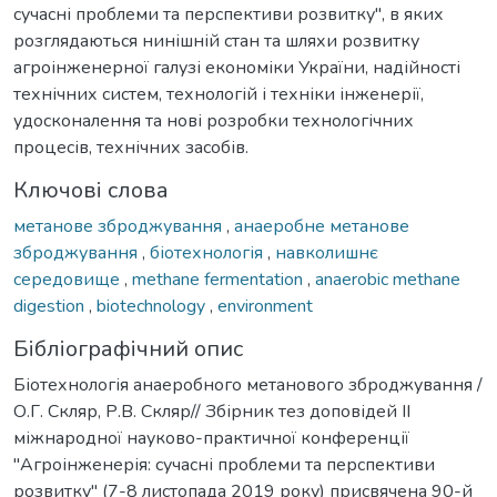
сучасні проблеми та перспективи розвитку", в яких
розглядаються нинішній стан та шляхи розвитку
агроінженерної галузі економіки України, надійності
технічних систем, технологій і техніки інженерії,
удосконалення та нові розробки технологічних
процесів, технічних засобів.
Ключові слова
метанове зброджування
,
анаеробне метанове
зброджування
,
біотехнологія
,
навколишнє
середовище
,
methane fermentation
,
anaerobic methane
digestion
,
biotechnology
,
environment
Бібліографічний опис
Біотехнологія анаеробного метанового зброджування /
О.Г. Скляр, Р.В. Скляр// Збірник тез доповідей ІІ
міжнародної науково-практичної конференції
"Агроінженерія: сучасні проблеми та перспективи
розвитку" (7-8 листопада 2019 року) присвячена 90-й