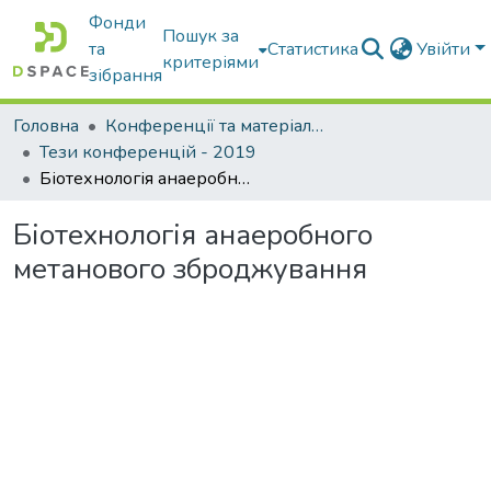
Фонди
Пошук за
та
Статистика
Увійти
критеріями
зібрання
Головна
Конференції та матеріали конференцій
Тези конференцій - 2019
Біотехнологія анаеробного метанового зброджування
Біотехнологія анаеробного
метанового зброджування
Вантажиться...