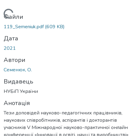
Вантажиться...
Файли
119_Semeniuk.pdf
(609 KB)
Дата
2021
Автори
Семенюк, О.
Видавець
НУБіП України
Анотація
Тези доповідей науково-педагогічних працівників,
наукових співробітників, аспірантів і докторантів
учасників V Міжнародної науково-практичної онлайн
конференції «Інновації в освіті, науці та виробництві»