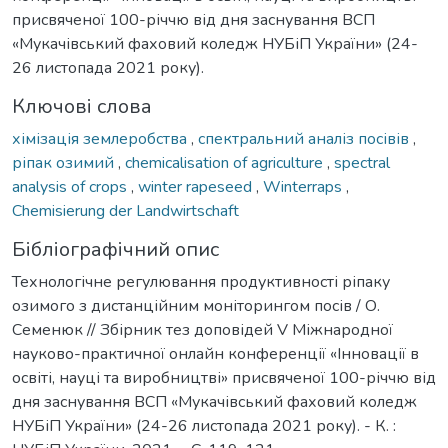
присвяченої 100-річчю від дня заснування ВСП
«Мукачівський фаховий коледж НУБіП України» (24-
26 листопада 2021 року).
Ключові слова
хімізація землеробства
,
спектральний аналіз посівів
,
ріпак озимий
,
chemicalisation of agriculture
,
spectral
analysis of crops
,
winter rapeseed
,
Winterraps
,
Chemisierung der Landwirtschaft
Бібліографічний опис
Технологічне регулювання продуктивності ріпаку
озимого з дистанційним моніторингом посів / О.
Семенюк // Збірник тез доповідей V Міжнародної
науково-практичної онлайн конференції «Інновації в
освіті, науці та виробництві» присвяченої 100-річчю від
дня заснування ВСП «Мукачівський фаховий коледж
НУБіП України» (24-26 листопада 2021 року). - К. :