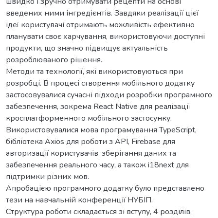
швидко і зручно отримувати рецепти на основі
введених ними інгредієнтів. Завдяки реалізації цієї
ідеї користувачі отримають можливість ефективно
планувати своє харчування, використовуючи доступні
продукти, що значно підвищує актуальність
розроблюваного рішення.
Методи та технології, які використовуються при
розробці. В процесі створення мобільного додатку
застосовувалися сучасні підходи розробки програмного
забезпечення, зокрема React Native для реалізації
кросплатформенного мобільного застосунку.
Використовувалися мова програмування TypeScript,
бібліотека Axios для роботи з API, Firebase для
авторизації користувачів, зберігання даних та
забезпечення реального часу, а також i18next для
підтримки різних мов.
Апробацією програмного додатку було представлено
тези на навчальній конференції НУБІП.
Структура роботи складається зі вступу, 4 розділів,