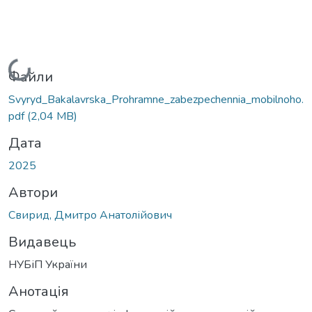
Вантажиться...
Файли
Svyryd_Bakalavrska_Prohramne_zabezpechennia_mobilnoho.
pdf
(2,04 MB)
Дата
2025
Автори
Свирид, Дмитро Анатолійович
Видавець
НУБіП України
Анотація