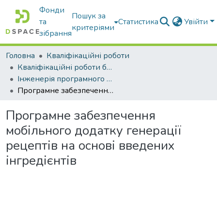
Фонди
Пошук за
та
Статистика
Увійти
критеріями
зібрання
Головна
Кваліфікаційні роботи
Кваліфікаційні роботи бакалаврів
Інженерія програмного забезпечення
Програмне забезпечення мобільного додатку генерації рецептів на основі введених інгредієнтів
Програмне забезпечення
мобільного додатку генерації
рецептів на основі введених
інгредієнтів