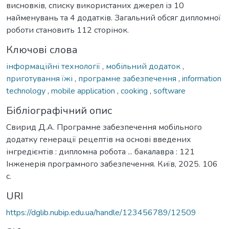
висновків, списку використаних джерел із 10
найменувань та 4 додатків. Загальний обсяг дипломної
роботи становить 112 сторінок.
Ключові слова
інформаційні технології
,
мобільний додаток
,
приготування їжі
,
програмне забезпечення
,
information
technology
,
mobile application
,
cooking
,
software
Бібліографічний опис
Свирид Д.А. Програмне забезпечення мобільного
додатку генерації рецептів на основі введених
інгредієнтів : дипломна робота ... бакалавра : 121
Інженерія програмного забезпечення. Київ, 2025. 106
с.
URI
https://dglib.nubip.edu.ua/handle/123456789/12509