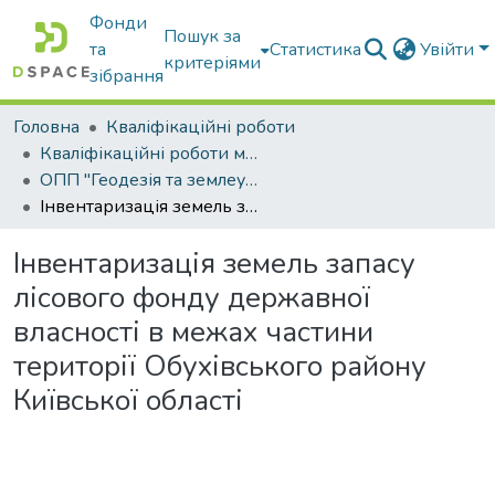
Фонди
Пошук за
та
Статистика
Увійти
критеріями
зібрання
Головна
Кваліфікаційні роботи
Кваліфікаційні роботи магістрів
ОПП "Геодезія та землеустрій"
Інвентаризація земель запасу лісового фонду державної власності в межах частини території Обухівського району Київської області
Інвентаризація земель запасу
лісового фонду державної
власності в межах частини
території Обухівського району
Київської області