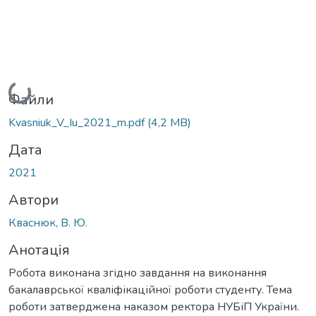
Вантажиться...
Файли
Kvasniuk_V_Iu_2021_m.pdf
(4,2 MB)
Дата
2021
Автори
Кваснюк, В. Ю.
Анотація
Робота виконана згідно завдання на виконання
бакалаврської кваліфікаційної роботи студенту. Тема
роботи затверджена наказом ректора НУБіП України.