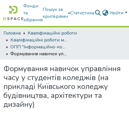
Фонди
Пошук за
та
Статистика
Увійти
критеріями
зібрання
Головна
Кваліфікаційні роботи
Кваліфікаційні роботи магістрів
ОПП "Інформаційно-комунікаційні технології в освіті"
Формування навичок управління часу у студентів коледжів (на прикладі Київського коледжу будівництва, архітектури та дизайну)
Формування навичок управління
часу у студентів коледжів (на
прикладі Київського коледжу
будівництва, архітектури та
дизайну)