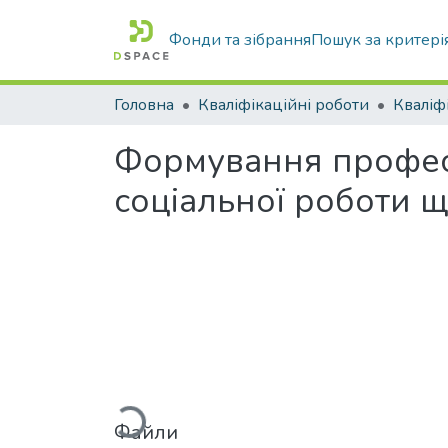
Фонди та зібрання
Пошук за критері
Головна
Кваліфікаційні роботи
Формування професій
соціальної роботи 
Вантажиться...
Файли