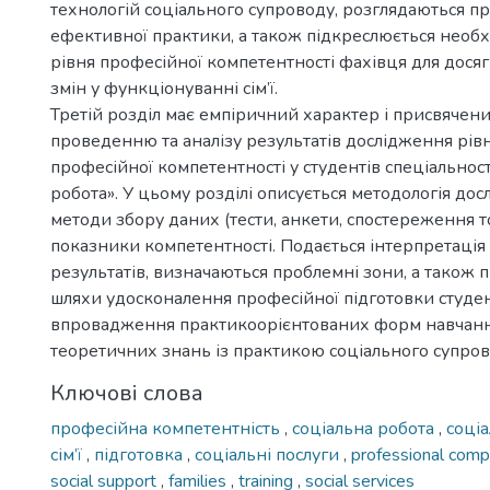
технологій соціального супроводу, розглядаються п
ефективної практики, а також підкреслюється необх
рівня професійної компетентності фахівця для дос
змін у функціонуванні сім’ї.
Третій розділ має емпіричний характер і присвячений
проведенню та аналізу результатів дослідження рів
професійної компетентності у студентів спеціальност
робота». У цьому розділі описується методологія дос
методи збору даних (тести, анкети, спостереження то
показники компетентності. Подається інтерпретаці
результатів, визначаються проблемні зони, а також
шляхи удосконалення професійної підготовки студен
впровадження практикоорієнтованих форм навчання
теоретичних знань із практикою соціального супров
Ключові слова
професійна компетентність
,
соціальна робота
,
соці
сім’ї
,
підготовка
,
соціальні послуги
,
professional com
social support
,
families
,
training
,
social services