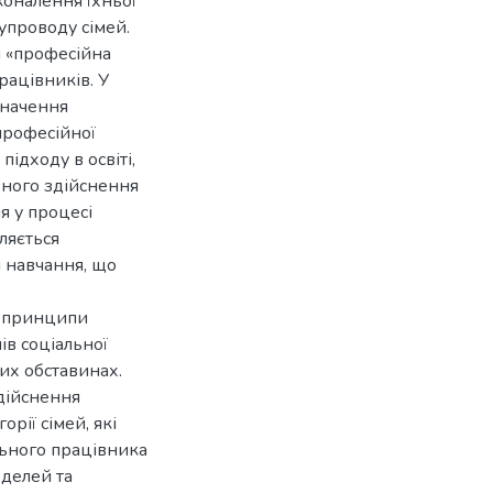
оналення їхньої
упроводу сімей.
я «професійна
рацівників. У
значення
професійної
підходу в освіті,
вного здійснення
я у процесі
ляється
 навчання, що
а принципи
ів соціальної
вих обставинах.
дійснення
рії сімей, які
льного працівника
оделей та