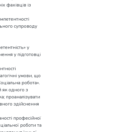
іх фахівців із
мпетентності
льного супроводу
етентність» у
ачення у підготовці
нтності
агогічні умови, що
Соціальна робота».
й як одного з
а; проаналізувати
ивного здійснення
ності професійної
оціальної роботи та