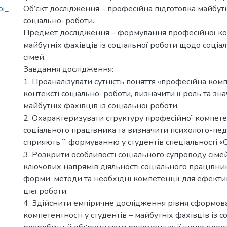
oi_
Об’єкт дослідження – професійна підготовка майбутн
соціальної роботи.
Предмет дослідження – формування професійної ко
майбутніх фахівців із соціальної роботи щодо соціа
сімей.
Завдання дослідження:
1. Проаналізувати сутність поняття «професійна комп
контексті соціальної роботи, визначити її роль та зн
майбутніх фахівців із соціальної роботи.
2. Охарактеризувати структуру професійної компете
соціального працівника та визначити психолого-пед
сприяють її формуванню у студентів спеціальності «
3. Розкрити особливості соціального супроводу сіме
ключових напрямів діяльності соціального працівник
форми, методи та необхідні компетенції для ефект
цієї роботи.
4. Здійснити емпіричне дослідження рівня сформова
компетентності у студентів – майбутніх фахівців із с