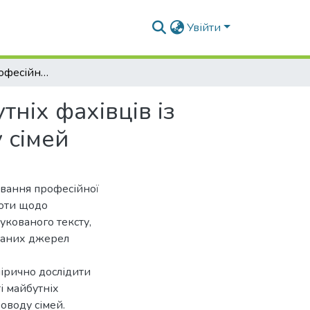
Увійти
Формування професійної компетентності майбутніх фахівців із соціальної роботи щодо соціального супроводу сімей
ніх фахівців із
 сімей
ування професійної
боти щодо
укованого тексту,
станих джерел
ірично дослідити
і майбутніх
оводу сімей.