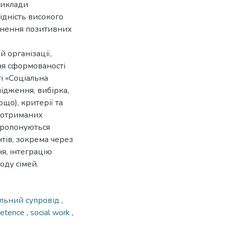
риклади
ідність високого
ягнення позитивних
 організації,
ня сформованості
і «Соціальна
лідження, вибірка,
що), критерії та
я отриманих
 пропонуються
тів, зокрема через
, інтеграцію
оду сімей.
альний супровід
,
petence
,
social work
,