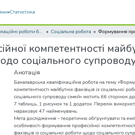
ями
Статистика
Кваліфікаційні роботи бакалаврів
Соціальна робота
ної компетентності майбут
щодо соціального супроводу
Анотація
Бакалаврська кваліфікаційна робота на тему «Форм
компетентності майбутніх фахівців із соціальної ро
соціального супроводу сімей» містить 66 сторінок др
7 таблиць, 1 рисунок та 1 додаток. Перелік викори
нараховує 47 найменувань.
Мета дослідження – теоретично обґрунтувати та емп
особливості формування професійної компетентност
фахівців із соціальної роботи щодо соціального супр