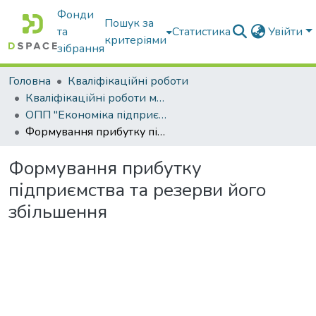
Фонди
Пошук за
та
Статистика
Увійти
критеріями
зібрання
Головна
Кваліфікаційні роботи
Кваліфікаційні роботи магістрів
ОПП "Економіка підприємства"
Формування прибутку підприємства та резерви його збільшення
Формування прибутку
підприємства та резерви його
збільшення