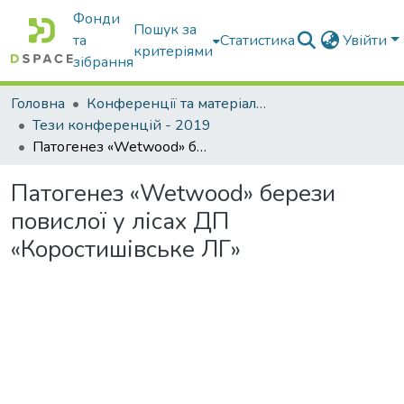
Фонди
Пошук за
та
Статистика
Увійти
критеріями
зібрання
Головна
Конференції та матеріали конференцій
Тези конференцій - 2019
Патогенез «Wetwood» берези повислої у лісах ДП «Коростишівське ЛГ»
Патогенез «Wetwood» берези
повислої у лісах ДП
«Коростишівське ЛГ»