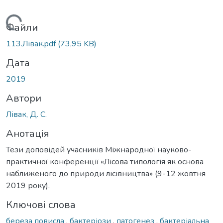
Вантажиться...
Файли
113.Лівак.pdf
(73,95 KB)
Дата
2019
Автори
Лівак, Д. С.
Анотація
Тези доповідей учасників Міжнародної науково-
практичної конференції «Лісова типологія як основа
наближеного до природи лісівництва» (9-12 жовтня
2019 року).
Ключові слова
береза повисла
,
бактеріози
,
патогенез
,
бактеріальна