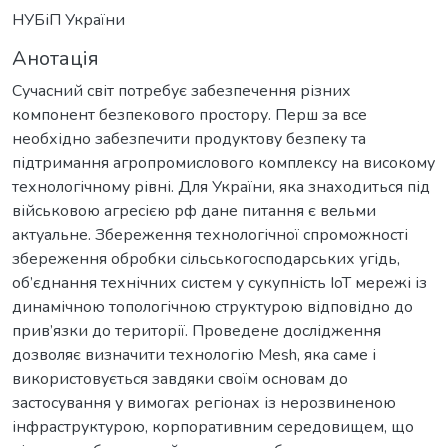
НУБіП України
Анотація
Сучасний світ потребує забезпечення різних
компонент безпекового простору. Перш за все
необхідно забезпечити продуктову безпеку та
підтримання агропромислового комплексу на високому
технологічному рівні. Для України, яка знаходиться під
військовою агресією рф дане питання є вельми
актуальне. Збереження технологічної спроможності
збереження обробки сільськогосподарських угідь,
об’єднання технічних систем у сукупність ІоТ мережі із
динамічною топологічною структурою відповідно до
прив’язки до території. Проведене дослідження
дозволяє визначити технологію Mesh, яка саме і
використовується завдяки своїм основам до
застосування у вимогах регіонах із нерозвиненою
інфраструктурою, корпоративним середовищем, що