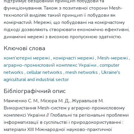
підтримує безшовний принцип побудови та
функціонування. Також з позитивної сторони Mesh-
технологій виділяє такий принцип її побудови як
комірчастий. Мережі, що побудовані на комірчастому
підході дозволяють створювати економічно ефективні,
динамічні мережі з високою пропускною здатністю.
Ключові слова
комп’ютерні мережі
,
комірчасті мережі
,
Mesh-мережі
,
аграрно-промисловий комплекс України
,
computer
networks
,
cellular networks
,
mesh networks
,
Ukraine's
agricultural and industrial sector
Бібліографічний опис
Мамченко С. М., Місюра М. Д., Журавльов М.
Використання Mesh-систем у аграрно-промисловому
комплексі України // Глобальні та регіональні проблеми
інформатизації в суспільстві і природокористуванні :
матеріали XIІІ Міжнародної науково-практичної