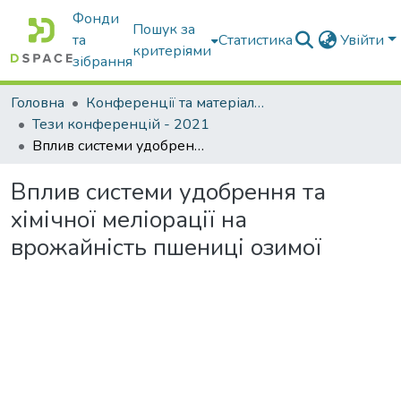
Фонди
Пошук за
та
Статистика
Увійти
критеріями
зібрання
Головна
Конференції та матеріали конференцій
Тези конференцій - 2021
Вплив системи удобрення та хімічної меліорації на врожайність пшениці озимої
Вплив системи удобрення та
хімічної меліорації на
врожайність пшениці озимої