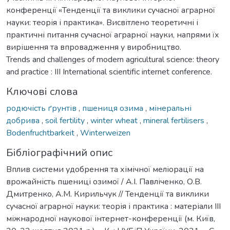
конференції «Тенденції та виклики сучасної аграрної
науки: теорія і практика». Висвітлено теоретичні і
практичні питання сучасної аграрної науки, напрями їх
вирішення та впровадження у виробництво.
Trends and challenges of modern agricultural science: theory
and practice : III International scientific internet conference.
Ключові слова
родючість ґрунтів
,
пшениця озима
,
мінеральні
добрива
,
soil fertility
,
winter wheat
,
mineral fertilisers
,
Bodenfruchtbarkeit
,
Winterweizen
Бібліографічний опис
Вплив системи удобрення та хімічної меліорації на
врожайність пшениці озимої / А.І. Павліченко, О.В.
Дмитренко, А.М. Кирильчук // Тенденції та виклики
сучасної аграрної науки: теорія і практика : матеріали IIІ
міжнародної наукової інтернет-конференції (м. Київ,