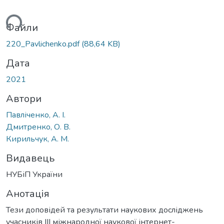
ться...
Файли
220_Pavlichenko.pdf
(88,64 KB)
Дата
2021
Автори
Павліченко, А. І.
Дмитренко, О. В.
Кирильчук, А. М.
Видавець
НУБіП України
Анотація
Тези доповідей та результати наукових досліджень
учасників IIІ міжнародної наукової інтернет-