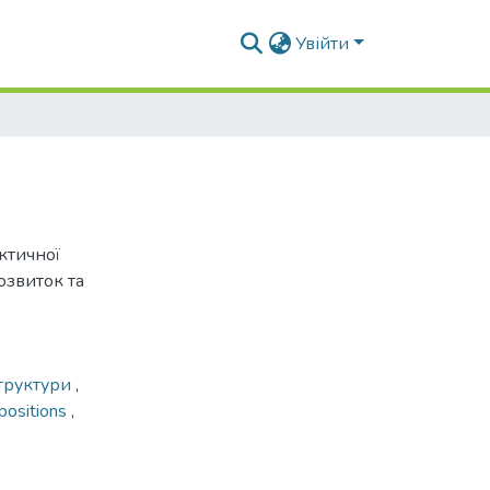
Увійти
ктичної
озвиток та
структури
,
 positions
,