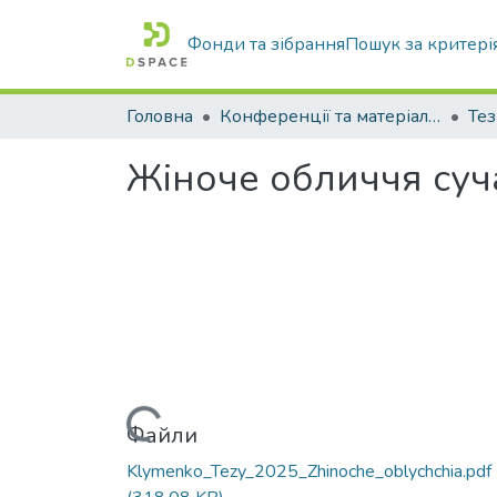
Фонди та зібрання
Пошук за критері
Головна
Конференції та матеріали конференцій
Тез
Жіноче обличчя суч
Вантажиться...
Файли
Klymenko_Tezy_2025_Zhinoche_oblychchia.pdf