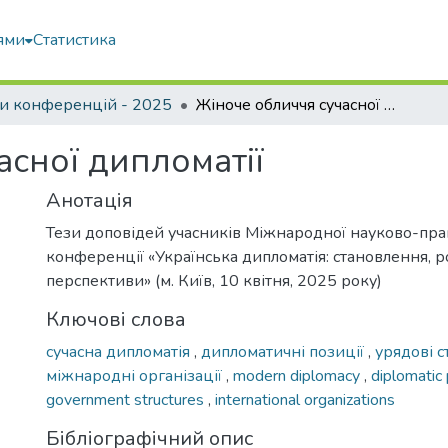
ями
Статистика
и конференцій - 2025
Жіноче обличчя сучасної дипломатії
асної дипломатії
Анотація
Тези доповідей учасників Міжнародної науково-пра
конференції «Українська дипломатія: становлення, р
перспективи» (м. Київ, 10 квітня, 2025 року)
Ключові слова
сучасна дипломатія
,
дипломатичні позиції
,
урядові 
міжнародні організації
,
modern diplomacy
,
diplomatic
government structures
,
international organizations
Бібліографічний опис