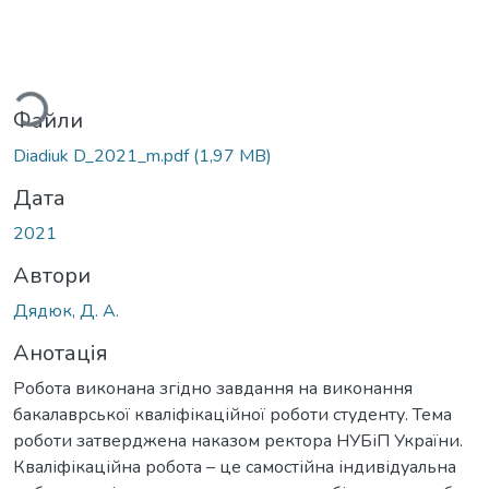
ться...
Файли
Diadiuk D_2021_m.pdf
(1,97 MB)
Дата
2021
Автори
Дядюк, Д. А.
Анотація
Робота виконана згідно завдання на виконання
бакалаврської кваліфікаційної роботи студенту. Тема
роботи затверджена наказом ректора НУБіП України.
Кваліфікаційна робота – це самостійна індивідуальна