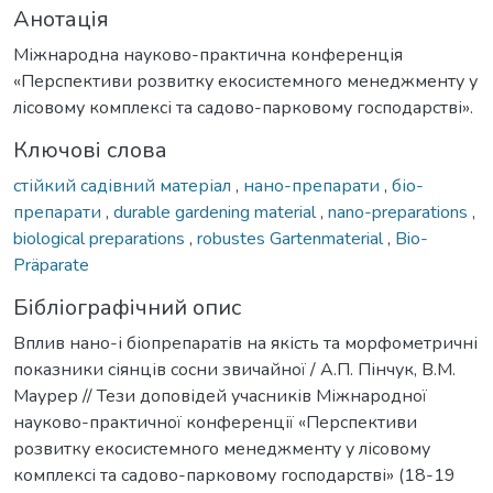
Анотація
Міжнародна науково-практична конференція
«Перспективи розвитку екосистемного менеджменту у
лісовому комплексі та садово-парковому господарстві».
Ключові слова
стійкий садівний матеріал
,
нано-препарати
,
біо-
препарати
,
durable gardening material
,
nano-preparations
,
biological preparations
,
robustes Gartenmaterial
,
Bio-
Präparate
Бібліографічний опис
Вплив нано-і біопрепаратів на якість та морфометричні
показники сіянців сосни звичайної / А.П. Пінчук, В.М.
Маурер // Тези доповідей учасників Міжнародної
науково-практичної конференції «Перспективи
розвитку екосистемного менеджменту у лісовому
комплексі та садово-парковому господарстві» (18-19