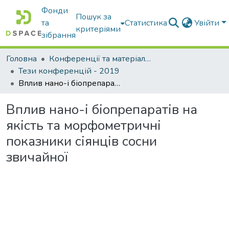
Фонди
Пошук за
та
Статистика
Увійти
критеріями
зібрання
Головна
Конференції та матеріали конференцій
Тези конференцій - 2019
Вплив нано-і біопрепаратів на якість та морфометричні показники сіянців сосни звичайної
Вплив нано-і біопрепаратів на
якість та морфометричні
показники сіянців сосни
звичайної