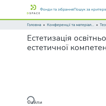
Фонди та зібрання
Пошук за критері
Головна
Конференції та матеріали конференцій
Тез
Естетизація освітн
естетичної компетен
Вантажиться...
Файли