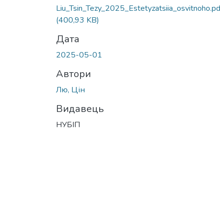
Liu_Tsin_Tezy_2025_Estetyzatsiia_osvitnoho.pd
(400,93 KB)
Дата
2025-05-01
Автори
Лю, Цін
Видавець
НУБІП