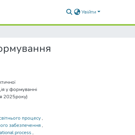
Увійти
формування
ктичної
ія у формуванні
вня 2025року)
освітнього процесу
,
ного забезпечення
,
ational process
,