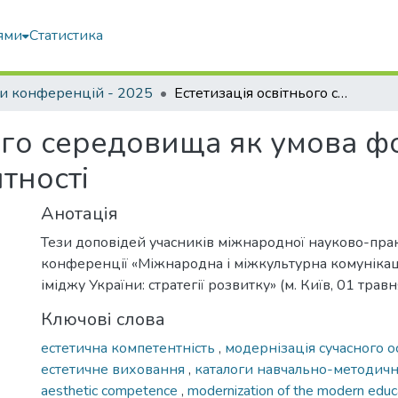
ями
Статистика
и конференцій - 2025
Естетизація освітнього середовища як умова формування естетичної компетентності
ього середовища як умова 
тності
Анотація
Тези доповідей учасників міжнародної науково-пра
конференції «Міжнародна і міжкультурна комунікац
іміджу України: стратегії розвитку» (м. Київ, 01 тра
Ключові слова
естетична компетентність
,
модернізація сучасного 
естетичне виховання
,
каталоги навчально-методич
aesthetic competence
,
modernization of the modern educ