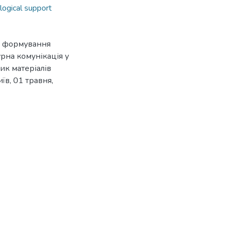
logical support
а формування
урна комунікація у
ник матеріалів
їв, 01 травня,