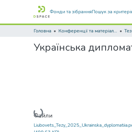
Фонди та зібрання
Пошук за критері
Головна
Конференції та матеріали конференцій
Тез
Українська дипломат
Вантажиться...
Файли
Liubovets_Tezy_2025_Ukrainska_dyplomatiia.p