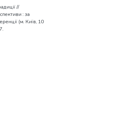
адиції //
спективи : за
енції (м. Київ, 10
7.