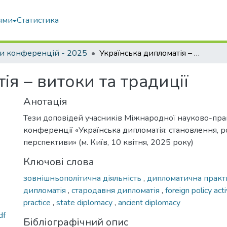
ями
Статистика
и конференцій - 2025
Українська дипломатія – витоки та традиції
ія – витоки та традиції
Анотація
Тези доповідей учасників Міжнародної науково-пра
конференції «Українська дипломатія: становлення, р
перспективи» (м. Київ, 10 квітня, 2025 року)
Ключові слова
зовнішньополітична діяльність
,
дипломатична прак
дипломатія
,
стародавня дипломатія
,
foreign policy act
practice
,
state diplomacy
,
ancient diplomacy
df
Бібліографічний опис