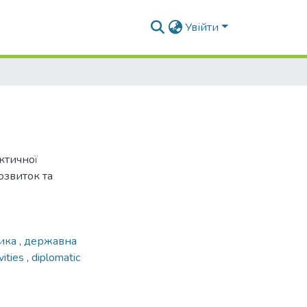
Увійти
ктичної
озвиток та
тика
,
державна
ivities
,
diplomatic