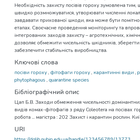
Необхідність захисту посівів гороху зумовлена тим,
швидко розмножуватися, утворювати численні локал
завдавати прихованої шкоди, яка може бути помітно
етапах. Своєчасне проведення моніторингу та впро
інтегрованих заходів захисту – агротехнічних, хімічн
дозволяє обмежити чисельність шкідників, зберегти
забезпечити стабільність виробництва.
Ключові слова
посіви гороху
,
фітофаги гороху
,
карантинні види
,
p
phytophagous
,
quarantine species
Бібліографічний опис
Цап Б.В. Заходи обмеження чисельності домінантни
видів комах-фітофагів з ряду Coleotera на посівах г
робота ... магістра : 202 Захист і карантин рослин. Киї
URI
https://dglib.nubip.edu.ua/handle/123456789/13773