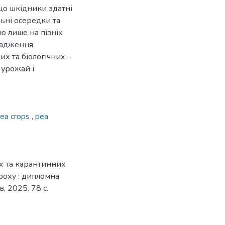
 що шкідники здатні
ьні осередки та
ю лише на пізніх
вадження
их та біологічних –
 урожай і
ea crops
,
pea
х та карантинних
ороху : дипломна
в, 2025. 78 с.