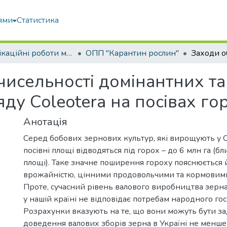
ями
Статистика
Кваліфікаційні роботи магістрів
ОПП "Карантин рослин"
исельності домінантних та
яду Coleotera на посівах го
Анотація
Серед бобових зернових культур, які вирощують у 
посівні площі відводяться під горох – до 6 млн га (б
площі). Таке значне поширення гороху пояснюється
врожайністю, цінними продовольчими та кормовими
Проте, сучасний рівень валового виробництва зерн
у нашій країні не відповідає потребам народного го
Розрахунки вказують на те, що вони можуть бути за
доведення валових зборів зерна в Україні не менше 