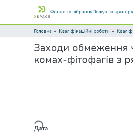
Фонди та зібрання
Пошук за критері
Головна
Кваліфікаційні роботи
Заходи обмеження ч
комах-фітофагів з р
Вантажиться...
Дата