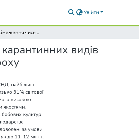
Увійти
Заходи обмеження чисельності домінантних та карантинних видів комах-фітофагів з ряду Coleotera на посівах гороху
 карантинних видів
роху
СНД, найбільші
лизько 31% світової
 його високою
 якостями.
а бобових культур
сподарства.
доволені за умови
як до 11-12 млн т.