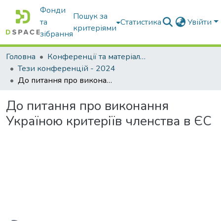
Фонди
Пошук за
та
Статистика
Увійти
критеріями
зібрання
Головна
Конференції та матеріали конференцій
Тези конференцій - 2024
До питання про виконання Україною критеріїв членства в ЄС
До питання про виконання
Україною критеріїв членства в ЄС
антажиться...