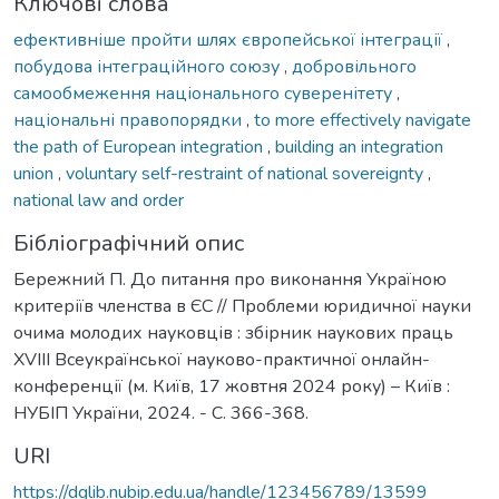
Ключові слова
ефективніше пройти шлях європейської інтеграції
,
побудова інтеграційного союзу
,
добровільного
самообмеження національного суверенітету
,
національні правопорядки
,
to more effectively navigate
the path of European integration
,
building an integration
union
,
voluntary self-restraint of national sovereignty
,
national law and order
Бібліографічний опис
Бережний П. До питання про виконання Україною
критеріїв членства в ЄС // Проблеми юридичної науки
очима молодих науковців : збірник наукових праць
XVIII Всеукраїнської науково-практичної онлайн-
конференції (м. Київ, 17 жовтня 2024 року) – Київ :
НУБІП України, 2024. - С. 366-368.
URI
https://dglib.nubip.edu.ua/handle/123456789/13599