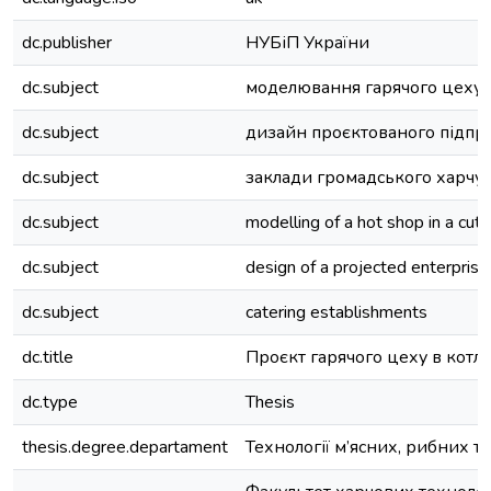
dc.publisher
НУБіП України
dc.subject
моделювання гарячого цеху в
dc.subject
дизайн проєктованого підпр
dc.subject
заклади громадського харчу
dc.subject
modelling of a hot shop in a cutl
dc.subject
design of a projected enterprise
dc.subject
catering establishments
dc.title
Проєкт гарячого цеху в котле
dc.type
Thesis
thesis.degree.departament
Технології м’ясних, рибних т