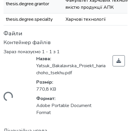
Факультет харчових технолог
thesis.degree.grantor
якістю продукції АПК
thesis.degree.specialty
Харчові технології
Файли
Контейнер файлів
Зараз показуємо
1 - 1 з 1
Назва:
Yatsuk_Bakalavrska_Proiekt_haria
choho_tsekhu.pdf
Розмір:
ься...
770,8 KB
Формат:
Adobe Portable Document
Format
Ліцензійна угода