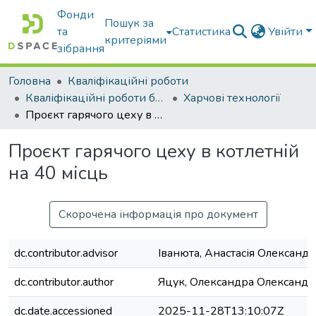
Фонди
Пошук за
та
Статистика
Увійти
критеріями
зібрання
Головна
Кваліфікаційні роботи
Кваліфікаційні роботи бакалаврів
Харчові технології
Проєкт гарячого цеху в котлетній на 40 місць
Проєкт гарячого цеху в котлетній
на 40 місць
Скорочена інформація про документ
dc.contributor.advisor
Іванюта, Анастасія Олександр
dc.contributor.author
Яцук, Олександра Олександр
dc.date.accessioned
2025-11-28T13:10:07Z