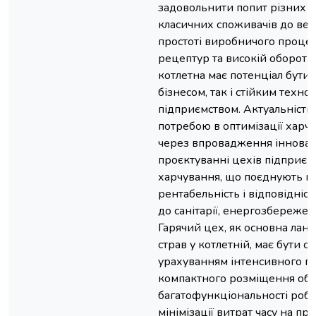
задовольнити попит різних ці
класичних споживачів до вег
простоті виробничого процесу
рецептур та високій оборотн
котлетна має потенціал бути
бізнесом, так і стійким техно
підприємством. Актуальність
потребою в оптимізації харч
через впровадження інновац
проєктуванні цехів підприєм
харчування, що поєднують пр
рентабельність і відповідніс
до санітарії, енергозбережен
Гарячий цех, як основна лан
страв у котлетній, має бути 
урахуванням інтенсивного по
компактного розміщення обл
багатофункціональності робо
мінімізації витрат часу на пр