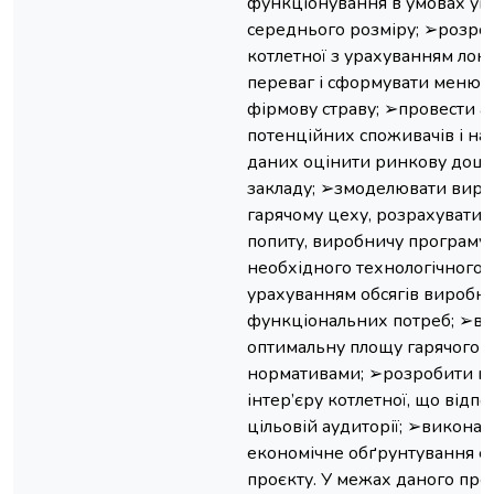
функціонування в умовах укр
середнього розміру; ➢розро
котлетної з урахуванням ло
переваг і сформувати меню,
фірмову страву; ➢провести 
потенційних споживачів і на 
даних оцінити ринкову доціл
закладу; ➢змоделювати виро
гарячому цеху, розрахувати 
попиту, виробничу програму;
необхідного технологічного 
урахуванням обсягів виробни
функціональних потреб; ➢в
оптимальну площу гарячого ц
нормативами; ➢розробити ві
інтер’єру котлетної, що відпові
цільовій аудиторії; ➢виконат
економічне обґрунтування е
проєкту. У межах даного про