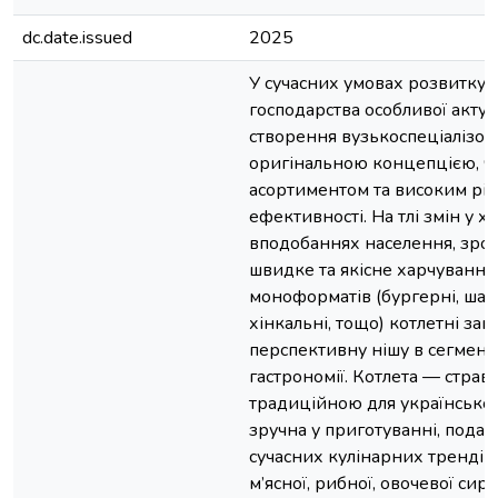
dc.date.issued
2025
У сучасних умовах розвитку 
господарства особливої актуа
створення вузькоспеціалізов
оригінальною концепцією, ч
асортиментом та високим рів
ефективності. На тлі змін у х
вподобаннях населення, зрос
швидке та якісне харчування
моноформатів (бургерні, шава
хінкальні, тощо) котлетні за
перспективну нішу в сегменті
гастрономії. Котлета — страва
традиційною для українськог
зручна у приготуванні, подачі
сучасних кулінарних трендів
м’ясної, рибної, овочевої си