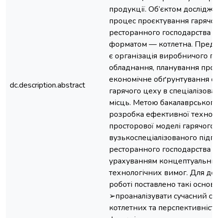
продукції. Об’єктом дослідж
процес проєктування гарячог
ресторанного господарства з
форматом — котлетна. Пред
є організація виробничого пр
обладнання, планування прос
економічне обґрунтування 
dc.description.abstract
гарячого цеху в спеціалізова
місць. Метою бакалаврського
розробка ефективної техноло
просторової моделі гарячого
вузькоспеціалізованого підп
ресторанного господарства ти
урахуванням концептуальних
технологічних вимог. Для до
роботі поставлено такі основ
➢проаналізувати сучасний ст
котлетних та перспективність