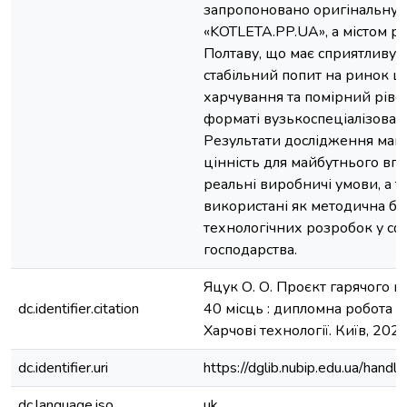
запропоновано оригінальну 
«KOTLETA.PP.UA», а містом ре
Полтаву, що має сприятливу 
стабільний попит на ринок 
харчування та помірний ріве
форматі вузькоспеціалізован
Результати дослідження маю
цінність для майбутнього в
реальні виробничі умови, а 
використані як методична ба
технологічних розробок у сф
господарства.
Яцук О. О. Проєкт гарячого ц
dc.identifier.citation
40 місць : дипломна робота ...
Харчові технології. Київ, 2025.
dc.identifier.uri
https://dglib.nubip.edu.ua/ha
dc.language.iso
uk