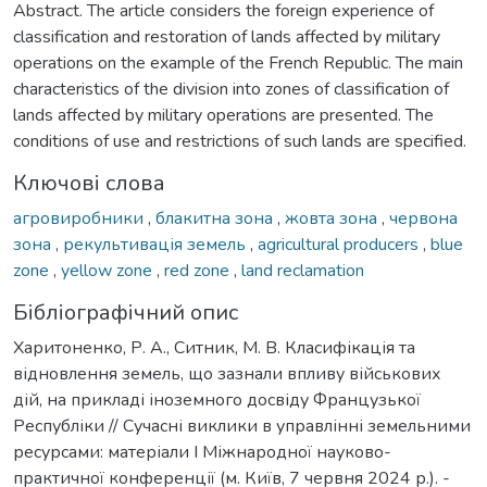
Abstract. The article considers the foreign experience of
classification and restoration of lands affected by military
operations on the example of the French Republic. The main
characteristics of the division into zones of classification of
lands affected by military operations are presented. The
conditions of use and restrictions of such lands are specified.
Ключові слова
агровиробники
,
блакитна зона
,
жовта зона
,
червона
зона
,
рекультивація земель
,
agricultural producers
,
blue
zone
,
yellow zone
,
red zone
,
land reclamation
Бібліографічний опис
Харитоненко, Р. А., Ситник, М. В. Класифікація та
відновлення земель, що зазнали впливу військових
дій, на прикладі іноземного досвіду Французької
Республіки // Сучасні виклики в управлінні земельними
ресурсами: матеріали І Міжнародної науково-
практичної конференції (м. Київ, 7 червня 2024 р.). -