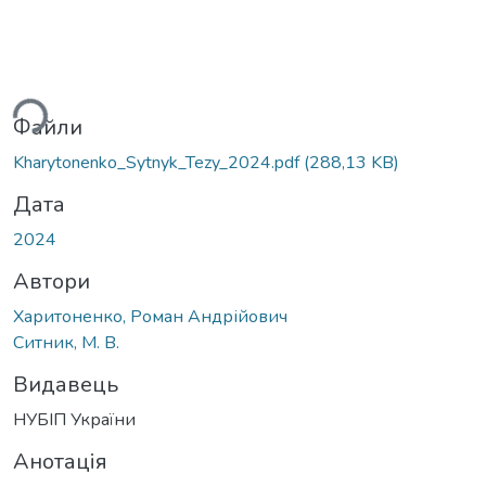
ься...
Файли
Kharytonenko_Sytnyk_Tezy_2024.pdf
(288,13 KB)
Дата
2024
Автори
Харитоненко, Роман Андрійович
Ситник, М. В.
Видавець
НУБІП України
Анотація