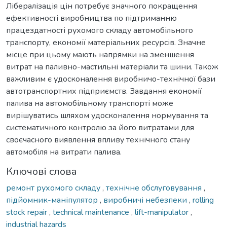
Лібералізація цін потребує значного покращення
ефективності виробництва по підтриманню
працездатності рухомого складу автомобільного
транспорту, економії матеріальних ресурсів. Значне
місце при цьому мають напрямки на зменшення
витрат на паливно-мастильні матеріали та шини. Також
важливим є удосконалення виробничо-технічної бази
автотранспортних підприємств. Завдання економії
палива на автомобільному транспорті може
вирішуватись шляхом удосконалення нормування та
систематичного контролю за його витратами для
своєчасного виявлення впливу технічного стану
автомобіля на витрати палива.
Ключові слова
ремонт рухомого складу
,
технічне обслуговування
,
підйомник-маніпулятор
,
виробничі небезпеки
,
rolling
stock repair
,
technical maintenance
,
lift-manipulator
,
industrial hazards