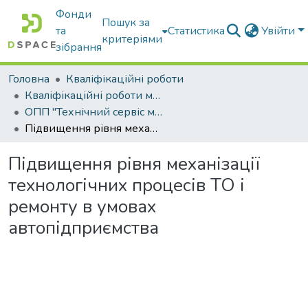
Фонди
Пошук за
та
Статистика
Увійти
критеріями
зібрання
Головна
Кваліфікаційні роботи
Кваліфікаційні роботи магістрів
ОПП "Технічний сервіс машин та обладнання сільськогосподарського виробництва"
Підвищення рівня механізації технологічних процесів ТО і ремонту в умовах автопідприємства
Підвищення рівня механізації
технологічних процесів ТО і
ремонту в умовах
автопідприємства