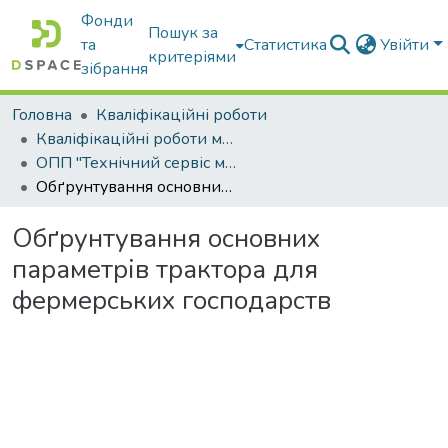
Фонди
Пошук за
та
Статистика
Увійти
критеріями
зібрання
Головна
Кваліфікаційні роботи
Кваліфікаційні роботи магістрів
ОПП "Технічний сервіс машин та обладнання сільськогосподарського виробництва"
Обґрунтування основних параметрів трактора для фермерських господарств
Обґрунтування основних
параметрів трактора для
фермерських господарств