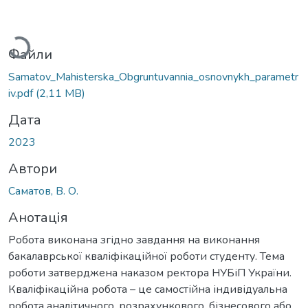
антажиться...
Файли
Samatov_Mahisterska_Obgruntuvannia_osnovnykh_parametr
iv.pdf
(2,11 MB)
Дата
2023
Автори
Саматов, В. О.
Анотація
Робота виконана згідно завдання на виконання
бакалаврської кваліфікаційної роботи студенту. Тема
роботи затверджена наказом ректора НУБіП України.
Кваліфікаційна робота – це самостійна індивідуальна
робота аналітичного, розрахункового, бізнесового або