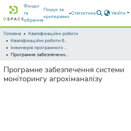
Фонди
Пошук за
та
Статистика
Увійти
критеріями
зібрання
Головна
Кваліфікаційні роботи
Кваліфікаційні роботи бакалаврів
Інженерія програмного забезпечення
Програмне забезпечення системи моніторингу агрохіманалізу
Програмне забезпечення системи
моніторингу агрохіманалізу