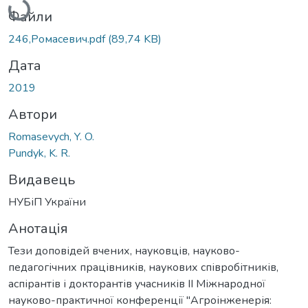
Файли
246,Ромасевич.pdf
(89,74 KB)
Дата
2019
Автори
Romasevych, Y. O.
Pundyk, K. R.
Видавець
НУБіП України
Анотація
Тези доповідей вчених, науковців, науково-
педагогічних працівників, наукових співробітників,
аспірантів і докторантів учасників ІІ Міжнародної
науково-практичної конференції "Агроінженерія: