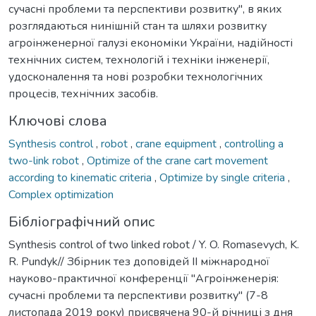
сучасні проблеми та перспективи розвитку", в яких
розглядаються нинішній стан та шляхи розвитку
агроінженерної галузі економіки України, надійності
технічних систем, технологій і техніки інженерії,
удосконалення та нові розробки технологічних
процесів, технічних засобів.
Ключові слова
Synthesis control
,
robot
,
crane equipment
,
controlling a
two-link robot
,
Optimize of the crane cart movement
according to kinematic criteria
,
Optimize by single criteria
,
Complex optimization
Бібліографічний опис
Synthesis control of two linked robot / Y. O. Romasevych, K.
R. Pundyk// Збірник тез доповідей ІІ міжнародної
науково-практичної конференції "Агроінженерія:
сучасні проблеми та перспективи розвитку" (7-8
листопада 2019 року) присвячена 90-й річниці з дня