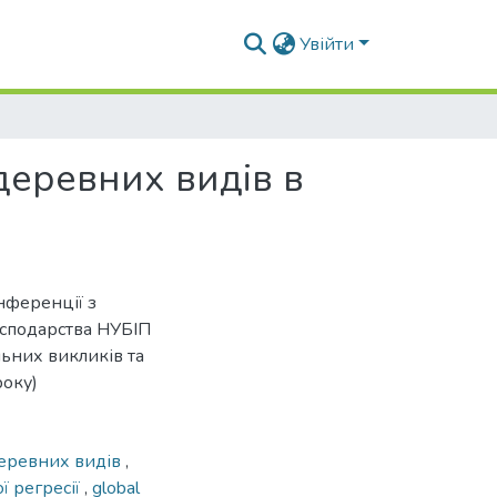
Увійти
деревних видів в
нференції з
осподарства НУБІП
льних викликів та
року)
еревних видів
,
ї регресії
,
global