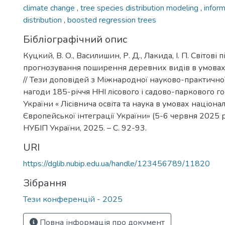
climate change
,
tree species distribution modeling
,
inform
distribution
,
boosted regression trees
Бібліографічний опис
Куцкий, В. О., Василишин, Р. Д., Лакида, І. П. Світові 
прогнозування поширення деревних видів в умовах
// Тези доповідей з Міжнародної науково-практично
нагоди 185-річчя ННІ лісового і садово-паркового г
України « Лісівнича освіта та наука в умовах націона
Європейської інтеграції України» (5-6 червня 2025 ро
НУБІП України, 2025. – С. 92-93.
URI
https://dglib.nubip.edu.ua/handle/123456789/11820
Зібрання
Тези конференцій - 2025
Повна інформація про документ