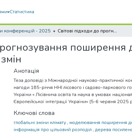
ями
Статистика
и конференцій - 2025
Світові підходи до прогнозування поширення деревних видів в умовах кліматичних змін
 прогнозування поширення 
 змін
Анотація
Теза доповіді з Міжнародної науково-практичної ко
нагоди 185-річчя ННІ лісового і садово-паркового г
України « Лісівнича освіта та наука в умовах націона
Європейської інтеграції України» (5-6 червня 2025 
Ключові слова
глобальні зміни клімату
,
моделювання поширення д
інформація про цільовий розподіл
,
дерева посилено