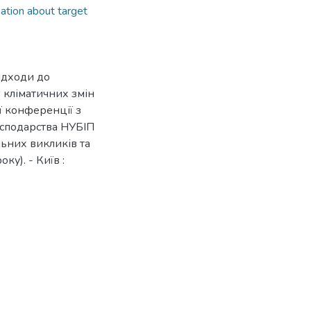
ation about target
підходи до
 кліматичних змін
ї конференції з
осподарства НУБІП
льних викликів та
ку). - Київ :