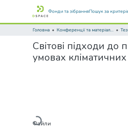
Фонди та зібрання
Пошук за критері
Головна
Конференції та матеріали конференцій
Тез
Світові підходи до
умовах кліматичних
Вантажиться...
Файли