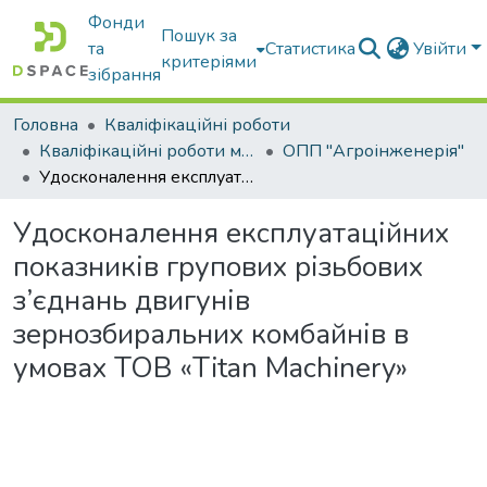
Фонди
Пошук за
та
Статистика
Увійти
критеріями
зібрання
Головна
Кваліфікаційні роботи
Кваліфікаційні роботи магістрів
ОПП "Агроінженерія"
Удосконалення експлуатаційних показників групових різьбових з’єднань двигунів зернозбиральних комбайнів в умовах ТОВ «Titan Machinery»
Удосконалення експлуатаційних
показників групових різьбових
з’єднань двигунів
зернозбиральних комбайнів в
умовах ТОВ «Titan Machinery»