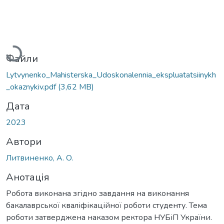
Вантажиться...
Файли
Lytvynenko_Mahisterska_Udoskonalennia_ekspluatatsiinykh
_okaznykiv.pdf
(3,62 MB)
Дата
2023
Автори
Литвиненко, А. О.
Анотація
Робота виконана згідно завдання на виконання
бакалаврської кваліфікаційної роботи студенту. Тема
роботи затверджена наказом ректора НУБіП України.