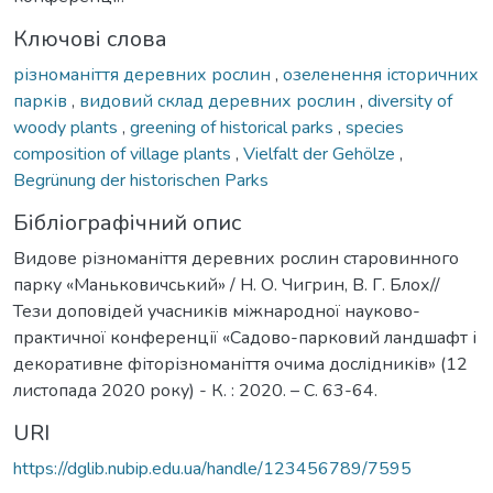
Ключові слова
різноманіття деревних рослин
,
озеленення історичних
парків
,
видовий склад деревних рослин
,
diversity of
woody plants
,
greening of historical parks
,
species
composition of village plants
,
Vielfalt der Gehölze
,
Begrünung der historischen Parks
Бібліографічний опис
Видове різноманіття деревних рослин старовинного
парку «Маньковичський» / Н. О. Чигрин, В. Г. Блох//
Тези доповідей учасників міжнародної науково-
практичної конференції «Садово-парковий ландшафт і
декоративне фіторізноманіття очима дослідників» (12
листопада 2020 року) - К. : 2020. – С. 63-64.
URI
https://dglib.nubip.edu.ua/handle/123456789/7595