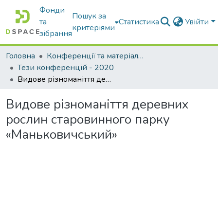
Фонди
Пошук за
та
Статистика
Увійти
критеріями
зібрання
Головна
Конференції та матеріали конференцій
Тези конференцій - 2020
Видове різноманіття деревних рослин старовинного парку «Маньковичський»
Видове різноманіття деревних
рослин старовинного парку
«Маньковичський»