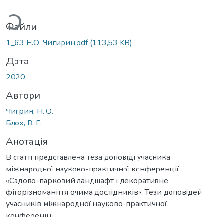
иться...
Файли
1_63 Н.О. Чигирин.pdf
(113,53 KB)
Дата
2020
Автори
Чигрин, Н. О.
Блох, В. Г.
Анотація
В статті представлена теза доповіді учасника
міжнародної науково-практичної конференції
«Садово-парковий ландшафт і декоративне
фіторізноманіття очима дослідників». Тези доповідей
учасників міжнародної науково-практичної
конференції.