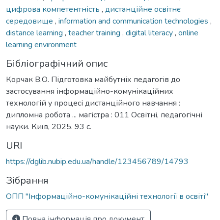
цифрова компетентність
,
дистанційне освітнє
середовище
,
information and communication technologies
,
distance learning
,
teacher training
,
digital literacy
,
online
learning environment
Бібліографічний опис
Корчак В.О. Підготовка майбутніх педагогів до
застосування інформаційно-комунікаційних
технологій у процесі дистанційного навчання :
дипломна робота ... магістра : 011 Освітні, педагогічні
науки. Київ, 2025. 93 с.
URI
https://dglib.nubip.edu.ua/handle/123456789/14793
Зібрання
ОПП "Інформаційно-комунікаційні технології в освіті"
Повна інформація про документ