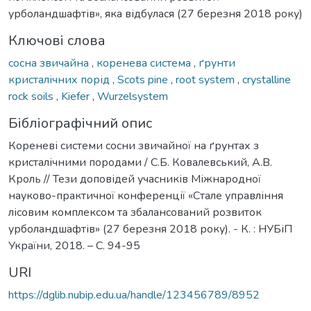
урболандшафтів», яка відбулася (27 березня 2018 року)
Ключові слова
сосна звичайна
,
коренева система
,
ґрунти
кристалічних порід
,
Scots pine
,
root system
,
crystalline
rock soils
,
Kiefer
,
Wurzelsystem
Бібліографічний опис
Кореневі системи сосни звичайної на ґрунтах з
кристалічними породами / С.Б. Ковалевський, А.В.
Кроль // Тези доповідей учасників Міжнародної
науково-практичної конференції «Стале управління
лісовим комплексом та збалансований розвиток
урболандшафтів» (27 березня 2018 року). - К. : НУБіП
України, 2018. – С. 94-95
URI
https://dglib.nubip.edu.ua/handle/123456789/8952