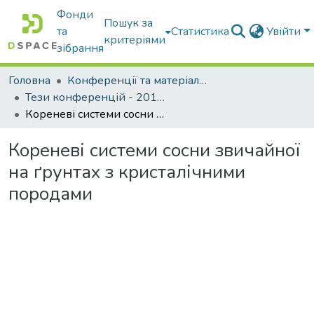
Фонди
Пошук за
та
Статистика
Увійти
критеріями
зібрання
Головна
Конференції та матеріали конференцій
Тези конференцій - 2015 - 2018
Кореневі системи сосни звичайної на ґрунтах з кристалічними породами
Кореневі системи сосни звичайної
на ґрунтах з кристалічними
породами