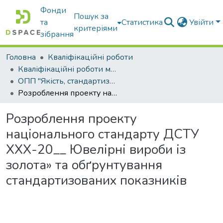
Фонди
Пошук за
та
Статистика
Увійти
критеріями
зібрання
Головна
Кваліфікаційні роботи
Кваліфікаційні роботи магістрів
ОПП "Якість, стандартизація та сертифікація"
Розроблення проекту національного стандарту ДСТУ ХХХ-20__ Ювелірні вироби із золота» та обґрунтування стандартизованих показників
Розроблення проекту
національного стандарту ДСТУ
ХХХ-20__ Ювелірні вироби із
золота» та обґрунтування
стандартизованих показників