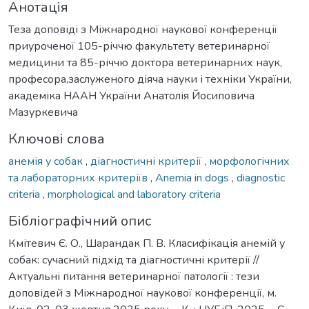
Анотація
Теза доповіді з Міжнародної наукової конференції
приуроченої 105-річчю факультету ветеринарної
медицини та 85-річчю доктора ветеринарних наук,
професора,заслуженого діяча науки і техніки України,
академіка НААН України Анатолія Йосиповича
Мазуркевича
Ключові слова
анемія у собак
,
діагностичні критерії
,
морфологічних
та лабораторних критеріїв
,
Anemia in dogs
,
diagnostic
criteria
,
morphological and laboratory criteria
Бібліографічний опис
Кмітевич Є. О., Шарандак П. В. Класифікація анемій у
собак: сучасний підхід та діагностичні критерії //
Актуальні питання ветеринарної патології : тези
доповідей з Міжнародної наукової конференції, м.