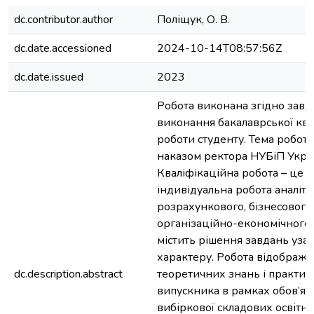
dc.contributor.author
Поліщук, О. В.
dc.date.accessioned
2024-10-14T08:57:56Z
dc.date.issued
2023
Робота виконана згідно завд
виконання бакалаврської ква
роботи студенту. Тема робот
наказом ректора НУБіП Укра
Кваліфікаційна робота – це с
індивідуальна робота аналіти
розрахункового, бізнесового
організаційно-економічного 
містить рішення завдань уза
характеру. Робота відобража
dc.description.abstract
теоретичних знань і практи
випускника в рамках обов’язк
вибіркової складових освітн