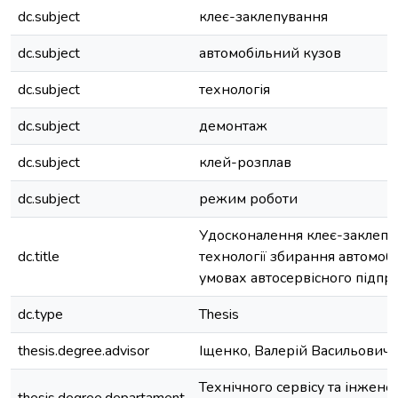
dc.subject
клеє-заклепування
dc.subject
автомобільний кузов
dc.subject
технологія
dc.subject
демонтаж
dc.subject
клей-розплав
dc.subject
режим роботи
Удосконалення клеє-заклепу
dc.title
технології збирання автомобі
умовах автосервісного підпр
dc.type
Thesis
thesis.degree.advisor
Іщенко, Валерій Васильович
Технічного сервісу та інжене