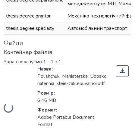
thesis.degree.departament
менеджменту ім. М.П. Момот
thesis.degree.grantor
Механіко-технологічний фак
thesis.degree.specialty
Автомобільний транспорт
Файли
Контейнер файлів
Зараз показуємо
1 - 1 з 1
Назва:
Polishchuk_Mahisterska_Udosko
nalennia_kleie-zaklepuvalnoi.pdf
Розмір:
6,46 MB
Вантажиться...
Формат:
Adobe Portable Document
Format