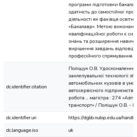
програми підготовки бакалав
здатність до самостійної про
діяльності як фахівця освітн
«Бакалавр». Метою виконанн
кваліфікаційної роботи є сис
знань та розширення навич
вирішення завдань відповід
професійного спрямування.
Поліщук О.В. Удосконалення 
заклепувальної технології з
автомобільних кузовів в умо
dc.identifier.citation
автосервісного підприємства
робота ... магістра : 274 «Ав
транспорт» / Поліщук О.В. - Ки
dc.identifier.uri
https://dglib.nubip.edu.ua/ha
dc.language.iso
uk