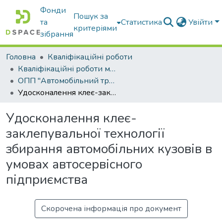
Фонди
Пошук за
та
Статистика
Увійти
критеріями
зібрання
Головна
Кваліфікаційні роботи
Кваліфікаційні роботи магістрів
ОПП "Автомобільний транспорт"
Удосконалення клеє-заклепувальної технології збирання автомобільних кузовів в умовах автосервісного підприємства
Удосконалення клеє-
заклепувальної технології
збирання автомобільних кузовів в
умовах автосервісного
підприємства
Скорочена інформація про документ