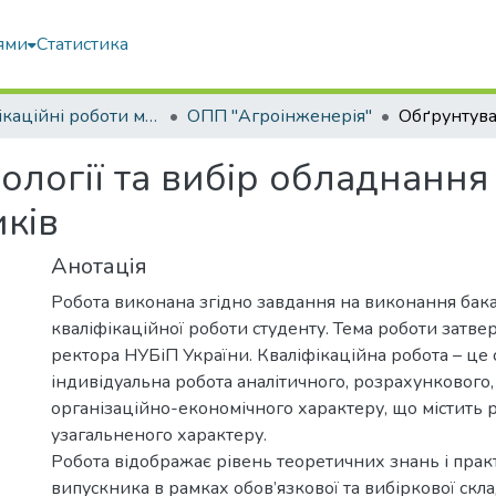
ями
Статистика
Кваліфікаційні роботи магістрів
ОПП "Агроінженерія"
ології та вибір обладнанн
ків
Анотація
Робота виконана згідно завдання на виконання бак
кваліфікаційної роботи студенту. Тема роботи затв
ректора НУБіП України. Кваліфікаційна робота – це 
індивідуальна робота аналітичного, розрахункового,
організаційно-економічного характеру, що містить 
узагальненого характеру.
Робота відображає рівень теоретичних знань і пра
випускника в рамках обов’язкової та вибіркової скл