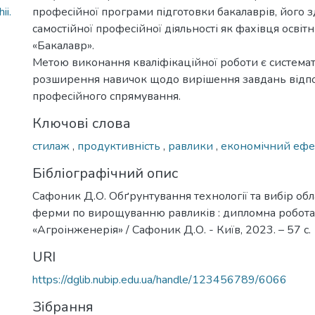
ii.
професійної програми підготовки бакалаврів, його з
самостійної професійної діяльності як фахівця освіт
«Бакалавр».
Метою виконання кваліфікаційної роботи є системат
розширення навичок щодо вирішення завдань відп
професійного спрямування.
Ключові слова
стилаж
,
продуктивність
,
равлики
,
економічний ефе
Бібліографічний опис
Сафоник Д.О. Обґрунтування технології та вибір об
ферми по вирощуванню равликів : дипломна робота ..
«Агроінженерія» / Сафоник Д.О. - Київ, 2023. – 57 с.
URI
https://dglib.nubip.edu.ua/handle/123456789/6066
Зібрання