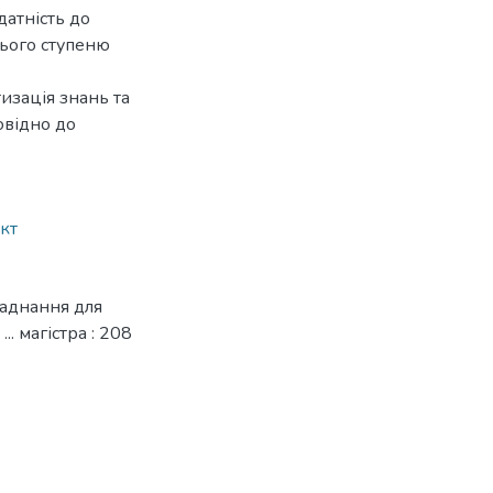
датність до
нього ступеню
изація знань та
овідно до
кт
ладнання для
. магістра : 208