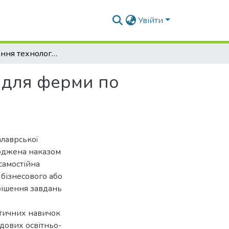
Увійти
Обґрунтування технології та вибір обладнання для ферми по вирощуванню равликів
я для ферми по
алаврської
ерджена наказом
самостійна
 бізнесового або
рішення завдань
ктичних навичок
адових освітньо-