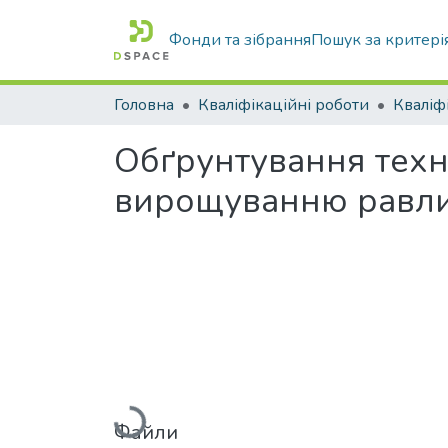
Фонди та зібрання
Пошук за критері
Головна
Кваліфікаційні роботи
Обґрунтування техн
вирощуванню равли
Вантажиться...
Файли