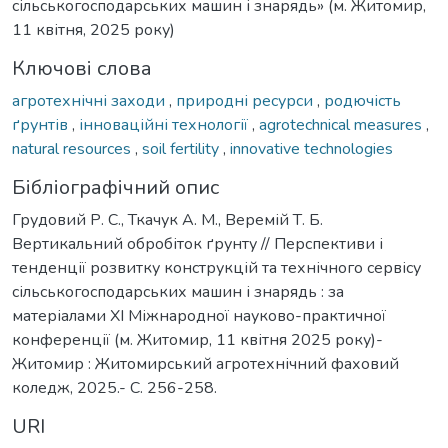
сільськогосподарських машин і знарядь» (м. Житомир,
11 квітня, 2025 року)
Ключові слова
агротехнічні заходи
,
природні ресурси
,
родючість
ґрунтів
,
інноваційні технології
,
agrotechnical measures
,
natural resources
,
soil fertility
,
innovative technologies
Бібліографічний опис
Грудовий Р. С., Ткачук А. М., Веремій Т. Б.
Вертикальний обробіток ґрунту // Перспективи і
тенденції розвитку конструкцій та технічного сервісу
сільськогосподарських машин і знарядь : за
матеріалами XI Міжнародної науково-практичної
конференції (м. Житомир, 11 квітня 2025 року)-
Житомир : Житомирський агротехнічний фаховий
коледж, 2025.- С. 256-258.
URI