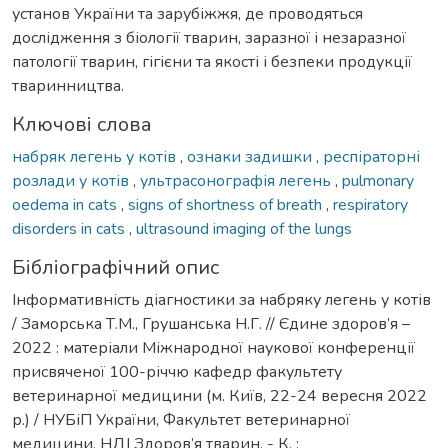
установ України та зарубіжжя, де проводяться
дослідження з біології тварин, заразної і незаразної
патології тварин, гігієни та якості і безпеки продукції
тваринництва.
Ключові слова
набряк легень у котів
,
ознаки задишки
,
респіраторні
розлади у котів
,
ультрасонографія легень
,
pulmonary
oedema in cats
,
signs of shortness of breath
,
respiratory
disorders in cats
,
ultrasound imaging of the lungs
Бібліографічний опис
Інформативність діагностики за набряку легень у котів
/ Заморська Т.М., Грушанська Н.Г. // Єдине здоров’я –
2022 : матеріали Міжнародної наукової конференції
присвяченої 100-річчю кафедр факультету
ветеринарної медицини (м. Київ, 22-24 вересня 2022
р.) / НУБіП України, Факультет ветеринарної
медицини, НДІ Здоров’я тварин. - К. :