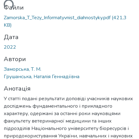
ться...
Файли
Zamorska_T_Tezy_Informatyvnist_diahnostyky.pdf
(421,3
KB)
Дата
2022
Автори
Заморська, Т. М.
Грушанська, Наталія Геннадіївна
Анотація
У статті подані результати доповіді учасників наукових
досліджень фундаментального і прикладного
характеру, одержані за останні роки науковцями
факультету ветеринарної медицини та інших
підрозділів Національного університету біоресурсів і
природокористування України, навчальних і наукових