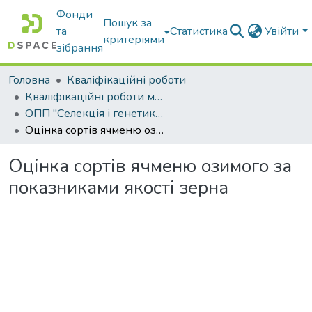
Фонди
Пошук за
та
Статистика
Увійти
критеріями
зібрання
Головна
Кваліфікаційні роботи
Кваліфікаційні роботи магістрів
ОПП "Селекція і генетика сільськогосподарських культур"
Оцінка сортів ячменю озимого за показниками якості зерна
Оцінка сортів ячменю озимого за
показниками якості зерна