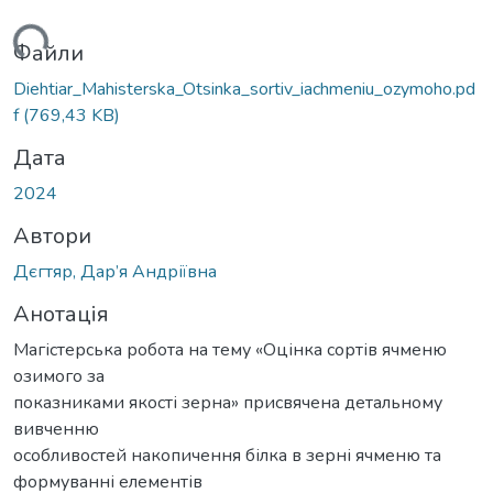
ться...
Файли
Diehtiar_Mahisterska_Otsinka_sortiv_iachmeniu_ozymoho.pd
f
(769,43 KB)
Дата
2024
Автори
Дєгтяр, Дар’я Андріївна
Анотація
Магістерська робота на тему «Оцінка сортів ячменю
озимого за
показниками якості зерна» присвячена детальному
вивченню
особливостей накопичення білка в зерні ячменю та
формуванні елементів