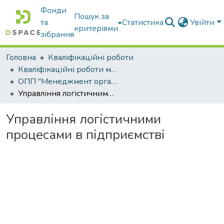
Фонди
Пошук за
та
Статистика
Увійти
критеріями
зібрання
Головна
Кваліфікаційні роботи
Кваліфікаційні роботи магістрів
ОПП "Менеджмент організацій і адміністрування"
Управління логістичними процесами в підприємстві
Управління логістичними
процесами в підприємстві