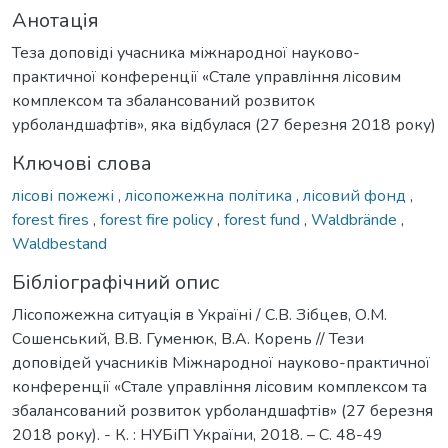
Анотація
Теза доповіді учасника міжнародної науково-
практичної конференції «Стале управління лісовим
комплексом та збалансований розвиток
урболандшафтів», яка відбулася (27 березня 2018 року)
Ключові слова
лісові пожежі
,
лісопожежна політика
,
лісовий фонд
,
forest fires
,
forest fire policy
,
forest fund
,
Waldbrände
,
Waldbestand
Бібліографічний опис
Лісопожежна ситуація в Україні / С.В. Зібцев, О.М.
Сошенський, В.В. Гуменюк, В.А. Корень // Тези
доповідей учасників Міжнародної науково-практичної
конференції «Стале управління лісовим комплексом та
збалансований розвиток урболандшафтів» (27 березня
2018 року). - К. : НУБіП України, 2018. – С. 48-49