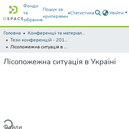
Фонди
Пошук за
та
Статистика
Увійти
критеріями
зібрання
Головна
Конференції та матеріали конференцій
Тези конференцій - 2015 - 2018
Лісопожежна ситуація в Україні
Лісопожежна ситуація в Україні
ься...
Файли