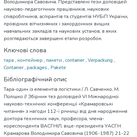
Володимира Савовича. Представлені тези доповідей
науково-педагогічних працівників, наукових
співробітників, аспірантів та студентів НУБіП України,
провідних вітчизняних і закордонних вищих
навчальних закладів та наукових установ, в яких
розглядаються завершені етапи розробок.
Ключові слова
тара
,
контейнер
,
пакети
,
container
,
Verpackung
,
Container
,
packages
,
Pakete
Бібліографічний опис
Тара-один із елементів логістики / Л. Савченко, М.
Полішко // Збірник тез доповідей VI Міжнародної
науково-технічної конференції «Крамаровські
читання» з нагоди 112-ї річниці від дня народження
доктора технічних наук, професора, члена-
кореспондента ВАСГНІЛ, віце-президента УАСГН
Крамарова Володимира Савовича (1906-1987) 21-22