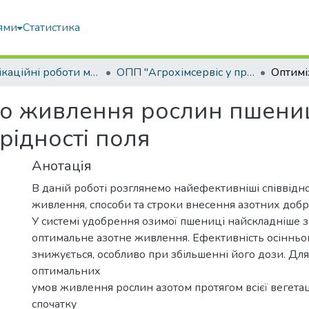
ями
Статистика
Кваліфікаційні роботи магістрів
ОПП "Агрохімсервіс у прецизійному агровиробництві"
го живлення рослин пшениц
рідності поля
Анотація
В даній роботі розглянемо найефективніші співвід
живлення, способи та строки внесення азотних добр
У системі удобрення озимої пшениці найскладніше 
оптимальне азотне живлення. Ефективність осінньо
знижується, особливо при збільшенні його дози. Дл
оптимальних
умов живлення рослин азотом протягом всієї вегетац
спочатку