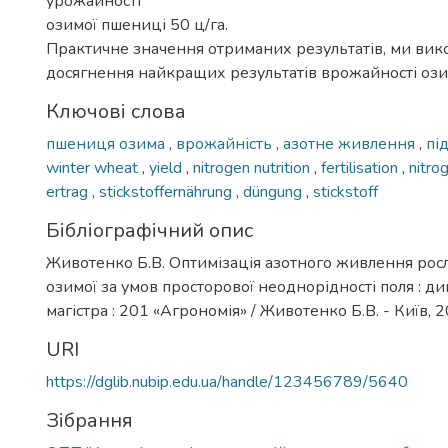
урожайності
озимої пшениці 50 ц/га.
Практичне значення отриманих результатів, ми вик
досягнення найкращих результатів врожайності оз
Ключові слова
пшениця озима
,
врожайність
,
азотне живлення
,
пі
winter wheat
,
yield
,
nitrogen nutrition
,
fertilisation
,
nitro
ertrag
,
stickstoffernährung
,
düngung
,
stickstoff
Бібліографічний опис
Животенко Б.В. Оптимізація азотного живлення рос
озимої за умов просторової неоднорідності поля : дип
магістра : 201 «Агрономія» / Животенко Б.В. - Київ, 20
URI
https://dglib.nubip.edu.ua/handle/123456789/5640
Зібрання