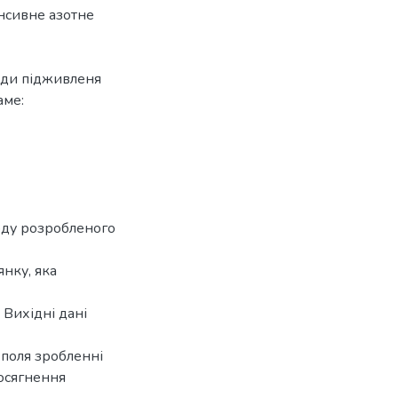
енсивне азотне
тоди підживленя
аме:
оду розробленого
нку, яка
 Вихідні дані
 поля зробленні
досягнення