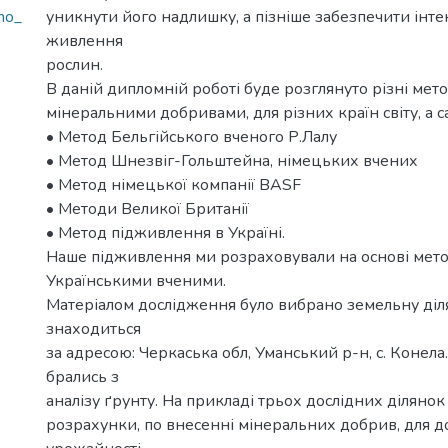
ho_
уникнути його надлишку, а пізніше забезпечити інт
живлення
рослин.
В даній дипломній роботі буде розглянуто різні ме
мінеральними добривами, для різних країн світу, а с
• Метод Бельгійського вченого Р.Лалу
• Метод Шнезвіг-Гольштейна, німецьких вчених
• Метод німецької компанії BASF
• Методи Великої Британії
• Метод підживлення в Україні.
Наше підживлення ми розраховували на основі мет
Українськими вченими.
Матеріалом дослідження було вибрано земельну діля
знаходиться
за адресою: Черкаська обл, Уманський р-н, с. Конела.
брались з
аналізу ґрунту. На прикладі трьох дослідних ділянок
розрахунки, по внесенні мінеральних добрив, для 