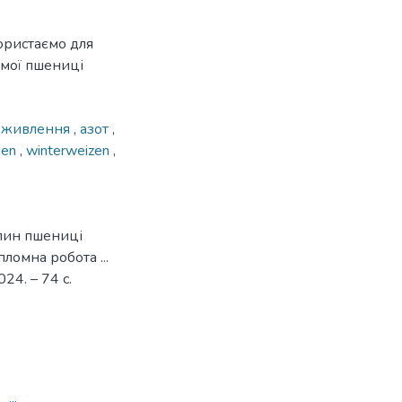
ористаємо для
имої пшениці
дживлення
,
азот
,
gen
,
winterweizen
,
лин пшениці
ломна робота ...
24. – 74 с.