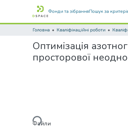
Фонди та зібрання
Пошук за критері
Головна
Кваліфікаційні роботи
Оптимізація азотно
просторової неодно
Вантажиться...
Файли