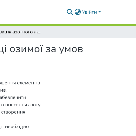
Увійти
Оптимізація азотного живлення рослин пшениці озимої за умов просторової неоднорідності поля
і озимої за умов
ношення елементів
ив.
забезпечити
го внесення азоту
я створення
ії необхідно