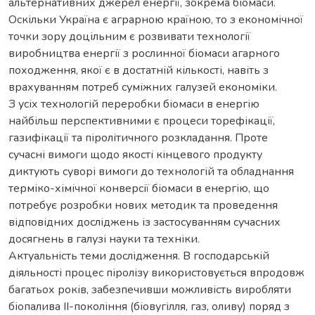
альтернативних джерел енергії, зокрема біомаси.
Оскільки Україна є аграрною країною, то з економічної
точки зору доцільним є розвивати технології
виробництва енергії з рослинної біомаси агарного
походження, якої є в достатній кількості, навіть з
врахуванням потреб суміжних галузей економіки.
З усіх технологій переробки біомаси в енергію
найбільш перспективними є процеси торефікації,
газифікації та піролітичного розкладання. Проте
сучасні вимоги щодо якості кінцевого продукту
диктують суворі вимоги до технологій та обладнання
терміко-хімічної конверсії біомаси в енергію, що
потребує розробки нових методик та проведення
відповідних досліджень із застосуванням сучасних
досягнень в галузі науки та техніки.
Актуальність теми дослідження. В господарській
діяльності процес піролізу використовується впродовж
багатьох років, забезпечивши можливість виробляти
біопалива ІІ-покоління (біовугілля, газ, оливу) поряд з