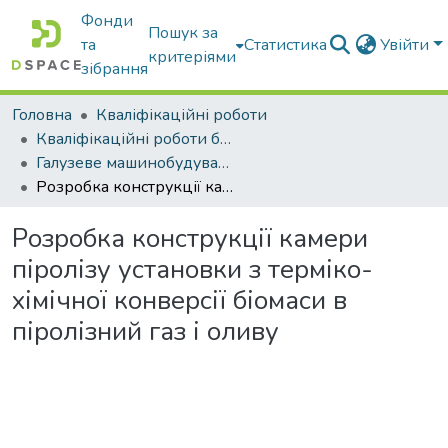
Фонди
Пошук за
та
Статистика
Увійти
критеріями
зібрання
Головна
Кваліфікаційні роботи
Кваліфікаційні роботи бакалаврів
Галузеве машинобудування
Розробка конструкції камери піролізу установки з терміко-хімічної конверсії біомаси в піролізний газ і оливу
Розробка конструкції камери
піролізу установки з терміко-
хімічної конверсії біомаси в
піролізний газ і оливу