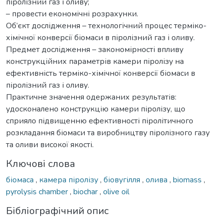
піролізний газ і оливу;
– провести економічні розрахунки.
Об’єкт дослідження – технологічний процес терміко-
хімічної конверсії біомаси в піролізний газ і оливу.
Предмет дослідження – закономірності впливу
конструкційних параметрів камери піролізу на
ефективність терміко-хімічної конверсії біомаси в
піролізний газ і оливу.
Практичне значення одержаних результатів:
удосконалено конструкцію камери піролізу, що
сприяло підвищенню ефективності піролітичного
розкладання біомаси та виробництву піролізного газу
та оливи високої якості.
Ключові слова
біомаса
,
камера піролізу
,
біовугілля
,
олива
,
biomass
,
pyrolysis chamber
,
biochar
,
olive oil
Бібліографічний опис