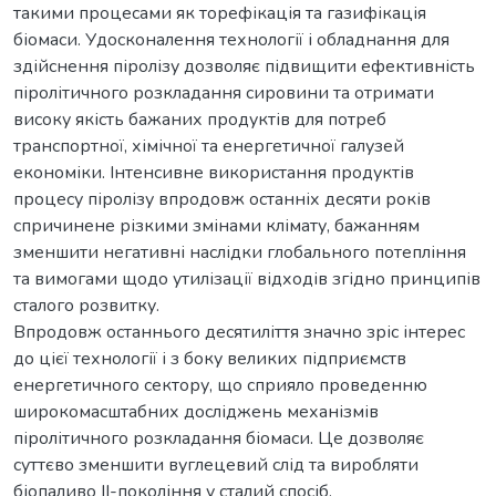
такими процесами як торефікація та газифікація
біомаси. Удосконалення технології і обладнання для
здійснення піролізу дозволяє підвищити ефективність
піролітичного розкладання сировини та отримати
високу якість бажаних продуктів для потреб
транспортної, хімічної та енергетичної галузей
економіки. Інтенсивне використання продуктів
процесу піролізу впродовж останніх десяти років
спричинене різкими змінами клімату, бажанням
зменшити негативні наслідки глобального потепління
та вимогами щодо утилізації відходів згідно принципів
сталого розвитку.
Впродовж останнього десятиліття значно зріс інтерес
до цієї технології і з боку великих підприємств
енергетичного сектору, що сприяло проведенню
широкомасштабних досліджень механізмів
піролітичного розкладання біомаси. Це дозволяє
суттєво зменшити вуглецевий слід та виробляти
біопаливо ІІ-покоління у сталий спосіб.