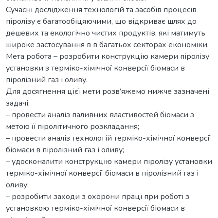
Сучасні дослідження технологій та засобів процесів
піролізу є багатообіцяючими, що відкриває шлях до
дешевих та екологічно чистих продуктів, які матимуть
широке застосування в в багатьох секторах економіки.
Мета робота – розробити конструкцію камери піролізу
установки з терміко-хімічної конверсії біомаси в
піролізний газ і оливу.
Для досягнення цієї мети розв’яжемо нижче зазначені
задачі:
– провести аналіз паливних властивостей біомаси з
метою її піролітичного розкладання;
– провести аналіз технологій терміко-хімічної конверсії
біомаси в піролізний газ і оливу;
– удосконалити конструкцію камери піролізу установки
терміко-хімічної конверсії біомаси в піролізний газ і
оливу;
– розробити заходи з охорони праці при роботі з
установкою терміко-хімічної конверсії біомаси в