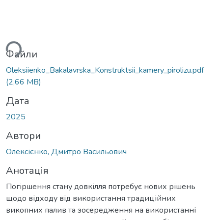
ться...
Файли
Oleksiienko_Bakalavrska_Konstruktsii_kamery_pirolizu.pdf
(2,66 MB)
Дата
2025
Автори
Олексієнко, Дмитро Васильович
Анотація
Погіршення стану довкілля потребує нових рішень
щодо відходу від використання традиційних
викопних палив та зосередження на використанні