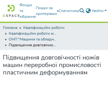
Фонди
Пошук за
та
Статистика
Увійти
критеріями
зібрання
Головна
Кваліфікаційні роботи
Кваліфікаційні роботи магістрів
ОНП "Машини та обладнання сільськогосподарського виробництва"
Підвищення довговічності ножів машин переробної промисловості пластичним деформуванням
Підвищення довговічності ножів
машин переробної промисловості
пластичним деформуванням