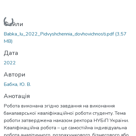
Вантажиться...
Файли
Babka_Iu_2022_Pidvyshchennia_dovhovichnosti.pdf
(3,57
MB)
Дата
2022
Автори
Бабка, Ю. В.
Анотація
Робота виконана згідно завдання на виконання
бакалаврської кваліфікаційної роботи студенту. Тема
роботи затверджена наказом ректора НУБіП України.
Кваліфікаційна робота – це самостійна індивідуальна
робота аналітичного, розрахункового, бізнесового або