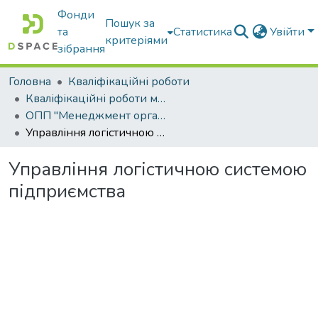
Фонди
Пошук за
та
Статистика
Увійти
критеріями
зібрання
Головна
Кваліфікаційні роботи
Кваліфікаційні роботи магістрів
ОПП "Менеджмент організацій і адміністрування"
Управління логістичною системою підприємства
Управління логістичною системою
підприємства