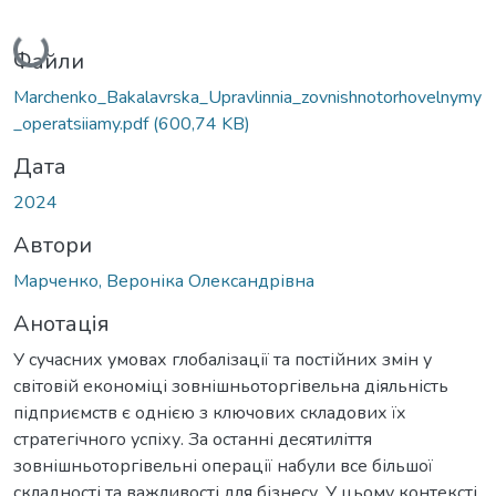
Вантажиться...
Файли
Marchenko_Bakalavrska_Upravlinnia_zovnishnotorhovelnymy
_operatsiiamy.pdf
(600,74 KB)
Дата
2024
Автори
Марченко, Вероніка Олександрівна
Анотація
У сучасних умовах глобалізації та постійних змін у
світовій економіці зовнішньоторгівельна діяльність
підприємств є однією з ключових складових їх
стратегічного успіху. За останні десятиліття
зовнішньоторгівельні операції набули все більшої
складності та важливості для бізнесу. У цьому контексті