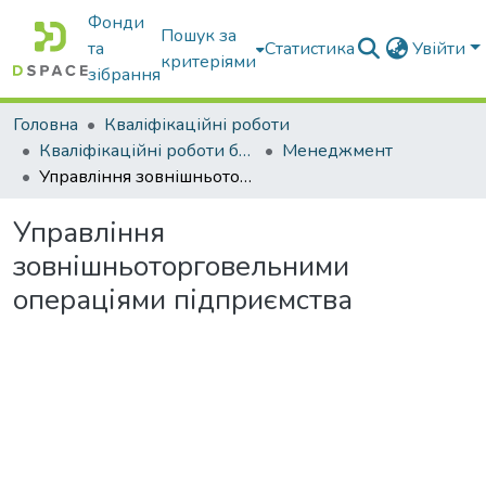
Фонди
Пошук за
та
Статистика
Увійти
критеріями
зібрання
Головна
Кваліфікаційні роботи
Кваліфікаційні роботи бакалаврів
Менеджмент
Управління зовнішньоторговельними операціями підприємства
Управління
зовнішньоторговельними
операціями підприємства