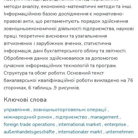
методи аналізу, економіко-математичні методи та інші.
Інформаційною базою дослідження є нормативно-
правові акти, що регламентують порядок здійснення
зовнішньоекономічної діяльності підприємства, наукові
праці, теоретичні висновки та узагальнення
вітчизняних і зарубіжних вчених, статистична
інформація, дані бухгалтерського обліку та звітності.
Оброблення даних здійснювалося за допомогою
сучасних інформаційних технологій та програм.
Структура та обсяг роботи. Основний текст
бакалаврської кваліфікаційної роботи викладено на 76
сторінках, 6 таблиць ,9 рисунків.
Ключові слова
управління
,
зовнішньоторговельні операції
,
міжнародний ринок
,
підприємство
,
management
,
foreign trade operations
,
international market
,
enterprise
,
außenhandelsgeschäfte
,
internationaler markt
,
unternehmen