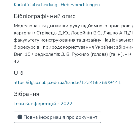
Kartoffelabscheidung
,
Hebevorrichtungen
Бібліографічний опис
Моделювання динаміки руху підйомного пристрою д
картоплі / Стрілець Д.Ю., Ловейкін В.С., Ляшко А.П.//
факультету конструювання та дизайну Національног
біоресурсів і природокористування України : збірни
Вип. 10 / редколегія: З. В. Ружило (голова) [та ін.]. - К. 
42
URI
https://dglib.nubip.edu.ua/handle/123456789/9441
Зібрання
Тези конференцій - 2022
Повна інформація про документ