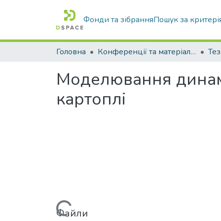
Фонди та зібрання
Пошук за критері
Головна
Конференції та матеріали конференцій
Тез
Моделювання динамі
картоплі
Файли