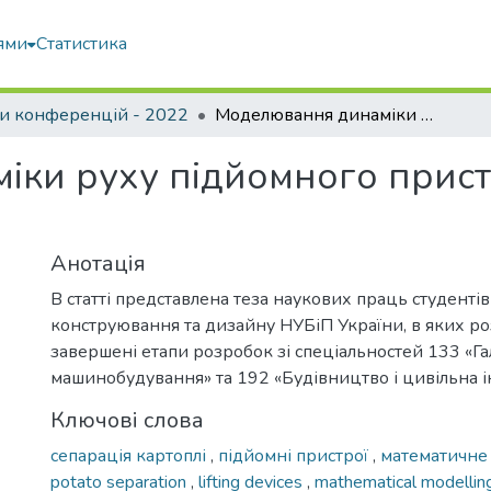
ями
Статистика
и конференцій - 2022
Моделювання динаміки руху підйомного пристрою для сепарації картоплі
ки руху підйомного прист
Анотація
В статті представлена теза наукових праць студенті
конструювання та дизайну НУБіП України, в яких р
завершені етапи розробок зі спеціальностей 133 «Г
машинобудування» та 192 «Будівництво і цивільна і
Ключові слова
сепарація картоплі
,
підйомні пристрої
,
математичне
potato separation
,
lifting devices
,
mathematical modelli