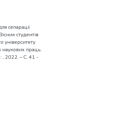
ля сепарації
 Вісник студентів
о університету
к наукових праць.
: , 2022. – С. 41 -