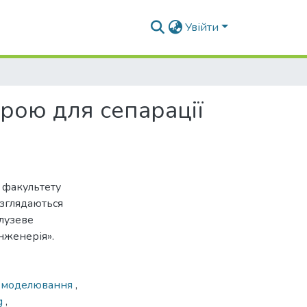
Увійти
рою для сепарації
в факультету
озглядаються
алузеве
нженерія».
 моделювання
,
ng
,