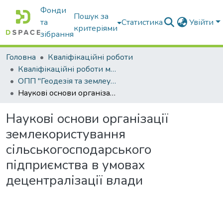
Фонди
Пошук за
та
Статистика
Увійти
критеріями
зібрання
Головна
Кваліфікаційні роботи
Кваліфікаційні роботи магістрів
ОПП "Геодезія та землеустрій"
Наукові основи організації землекористування сільськогосподарського підприємства в умовах децентралізації влади
Наукові основи організації
землекористування
сільськогосподарського
підприємства в умовах
децентралізації влади