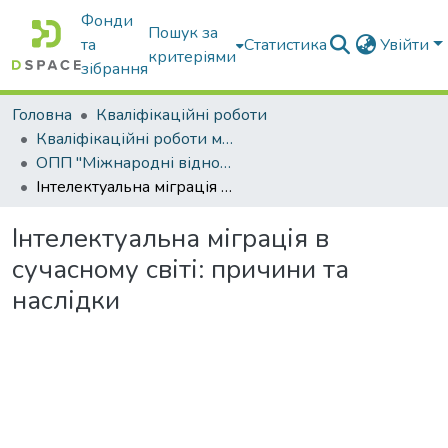
Фонди
Пошук за
та
Статистика
Увійти
критеріями
зібрання
Головна
Кваліфікаційні роботи
Кваліфікаційні роботи магістрів
ОПП "Міжнародні відносини, суспільні комунікації та регіональні студії"
Інтелектуальна міграція в сучасному світі: причини та наслідки
Інтелектуальна міграція в
сучасному світі: причини та
наслідки