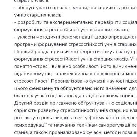
старших класів;
- обґрунтувати соціальні умови, що сприяють розвит
учнів старших класів;
- розробити та експериментально перевірити соціа
формування стресостійкості учнів старших класів;
- укласти методичні рекомендації щодо впроваджен
програми формування стресостійкості учнів старших 
Перший розділ присвячено теоретичному аналізу п
формування стресостійкості учнів старших класів. У 
поняття «стрес», вивчено особливості його виникненн
підлітковому віці, а також визначено ключові компо
стресостійкості. Проаналізовано сучасні наукові під
цього феномену та обґрунтовано його значення для
благополуччя і соціальної адаптації старшокласників.
Другий розділ присвячено обґрунтуванню соціальні
сприяють розвитку стресостійкості учнів старших кла
розглянуто роль школи та сім’ї у формуванні стресост
психоедукації та навчання технікам саморегуляції 
станів, а також проаналізовано сучасні методи позаш