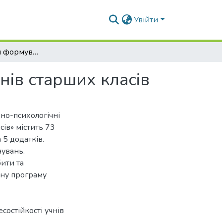
Увійти
Соціальні умови формування стресостійкості учнів старших класів
нів старших класів
ьно-психологічні
сів» містить 73
 5 додатків.
увань.
ити та
ьну програму
состійкості учнів