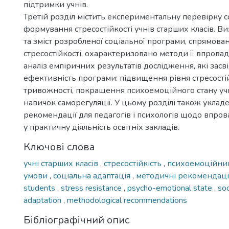
підтримки учнів.
Третій розділ містить експериментальну перевірку 
формування стресостійкості учнів старших класів. В
та зміст розробленої соціальної програми, спрямова
стресостійкості, охарактеризовано методи її впров
аналіз емпіричних результатів дослідження, які засв
ефективність програми: підвищення рівня стресості
тривожності, покращення психоемоційного стану учн
навичок саморегуляції. У цьому розділі також уклад
рекомендації для педагогів і психологів щодо впр
у практичну діяльність освітніх закладів.
Ключові слова
учні старших класів
,
стресостійкість
,
психоемоційни
умови
,
соціальна адаптація
,
методичні рекомендаці
students
,
stress resistance
,
psycho-emotional state
,
soc
adaptation
,
methodological recommendations
Бібліографічний опис