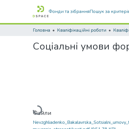
Фонди та зібрання
Пошук за критері
Головна
Кваліфікаційні роботи
Соціальні умови фор
Вантажиться...
Файли
Nevzghliadenko_Bakalavrska_Sotsialni_umovy_