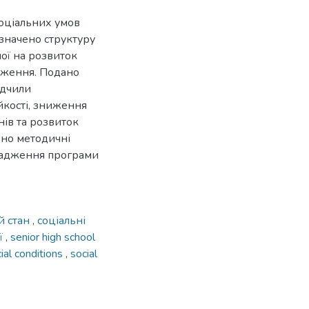
соціальних умов
изначено структуру
ної на розвиток
адження. Подано
ідчили
йкості, зниження
ів та розвиток
ено методичні
овадження програми
й стан
,
соціальні
ї
,
senior high school
ial conditions
,
social