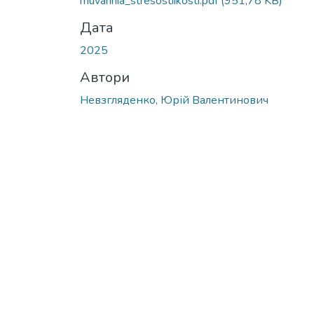
muvannia_stresostiikosti.pdf
(951,78 KB)
Дата
2025
Автори
Невзгляденко, Юрій Валентинович