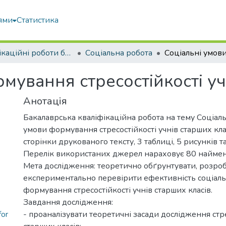
ями
Статистика
Кваліфікаційні роботи бакалаврів
Соціальна робота
мування стресостійкості уч
Анотація
Бакалаврська кваліфікаційна робота на тему Соціал
умови формування стресостійкості учнів старших кла
сторінки друкованого тексту, 3 таблиці, 5 рисунків та
Перелік використаних джерел нараховує 80 наймен
Мета дослідження: теоретично обґрунтувати, розроб
експериментально перевірити ефективність соціал
формування стресостійкості учнів старших класів.
Завдання дослідження:
for
- проаналізувати теоретичні засади дослідження стре