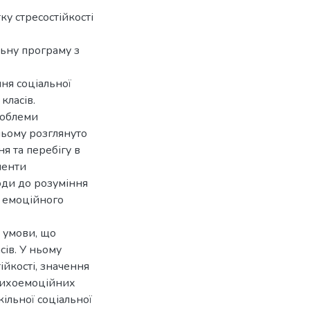
ку стресостійкості
льну програму з
ня соціальної
класів.
роблеми
ньому розглянуто
я та перебігу в
ненти
ходи до розуміння
 емоційного
 умови, що
сів. У ньому
ійкості, значення
психоемоційних
кільної соціальної