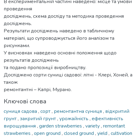
В експериментальній частині наведено: місце та умови
проведення
досліджень, схема досліду та методика проведення
досліджень.
Результати досліджень наведено в табличному
матеріалі, що супроводжується його аналізом та
рисунками.
У висновках наведено основні положення щодо
результатів досліджень
та подано пропозиції виробництву.
Досліджено сорти суниці садової: літні - Клері, Хоней, а
також
ремонтантні – Капрі, Мурано.
Ключові слова
суниця садова
,
сорт
,
ремонтантна суниця
,
відкритий
грунт
,
закритий грунт
,
урожайність
,
ефективність
вирощування
,
garden strawberries
,
variety
,
remontant
strawberries
,
open ground
,
closed ground
,
yield
,
cultivation