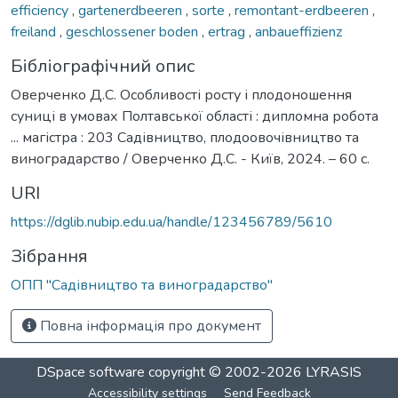
efficiency
,
gartenerdbeeren
,
sorte
,
remontant-erdbeeren
,
freiland
,
geschlossener boden
,
ertrag
,
anbaueffizienz
Бібліографічний опис
Оверченко Д.С. Особливості росту і плодоношення
суниці в умовах Полтавської області : дипломна робота
... магістра : 203 Садівництво, плодоовочівництво та
виноградарство / Оверченко Д.С. - Київ, 2024. – 60 с.
URI
https://dglib.nubip.edu.ua/handle/123456789/5610
Зібрання
ОПП "Садівництво та виноградарство"
Повна інформація про документ
DSpace software
copyright © 2002-2026
LYRASIS
Accessibility settings
Send Feedback