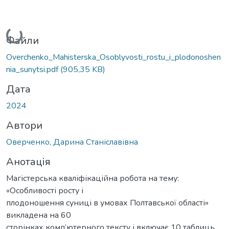
Вантажиться...
Файли
Overchenko_Mahisterska_Osoblyvosti_rostu_i_plodonoshen
nia_sunytsi.pdf
(905,35 KB)
Дата
2024
Автори
Оверченко, Дарина Станіславівна
Анотація
Магістерська кваліфікаційна робота на тему:
«Особливості росту і
плодоношення суниці в умовах Полтавської області»
викладена на 60
сторінках комп’ютерного тексту і включає 10 таблиць,