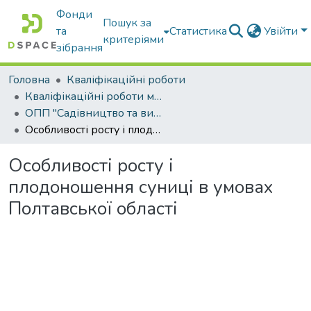
Фонди
Пошук за
та
Статистика
Увійти
критеріями
зібрання
Головна
Кваліфікаційні роботи
Кваліфікаційні роботи магістрів
ОПП "Садівництво та виноградарство"
Особливості росту і плодоношення суниці в умовах Полтавської області
Особливості росту і
плодоношення суниці в умовах
Полтавської області